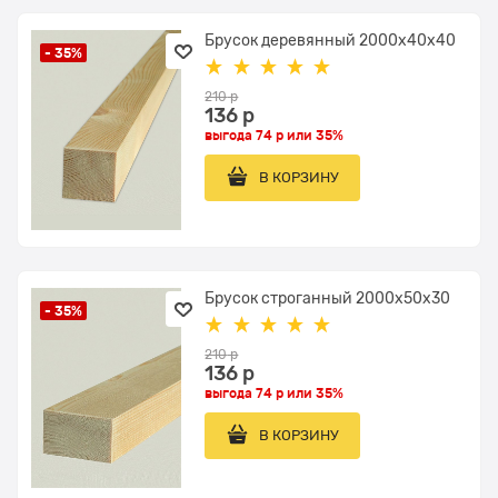
Брусок деревянный 2000x40х40
- 35%
210
 р
136
 р
выгода
74 р
или
35%
В КОРЗИНУ
Брусок строганный 2000x50х30
- 35%
210
 р
136
 р
выгода
74 р
или
35%
В КОРЗИНУ