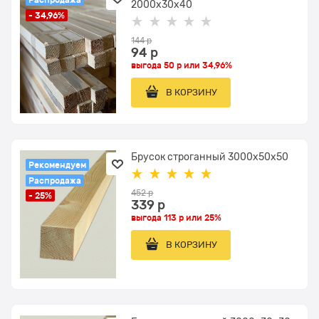
2000x30х40
- 34,96%
144
 р
94
 р
выгода
50 р
или
34,96%
В КОРЗИНУ
Брусок строганный 3000x50х50
Рекомендуем
Распродажа
452
 р
- 25%
339
 р
выгода
113 р
или
25%
В КОРЗИНУ