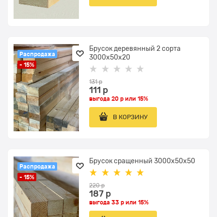
Брусок деревянный 2 сорта
Распродажа
3000x50х20
- 15%
131
 р
111
 р
выгода
20 р
или
15%
В КОРЗИНУ
Брусок сращенный 3000x50х50
Распродажа
- 15%
220
 р
187
 р
выгода
33 р
или
15%