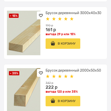
Брусок деревянный 3000x40х30
- 15%
190
 р
161
 р
выгода
29 р
или
15%
В КОРЗИНУ
Брусок деревянный 2000x50х50
- 35%
342
 р
222
 р
выгода
120 р
или
35%
В КОРЗИНУ