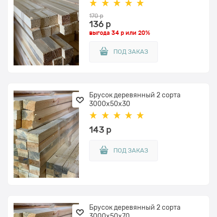
170
 р
136
 р
выгода
34 р
или
20%
ПОД ЗАКАЗ
Брусок деревянный 2 сорта
3000x50х30
143
 р
ПОД ЗАКАЗ
Брусок деревянный 2 сорта
3000x50х70