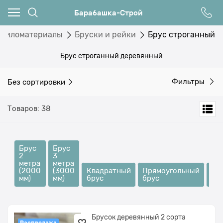
Барабашка-Строй
Пиломатериалы
Бруски и рейки
Брус строганный
Брус строганный деревянный
Без сортировки
Фильтры
Товаров: 38
Брус
Брус
2
3
метра
метра
(2000
(3000
Квадратный
Прямоугольный
Бр
мм)
мм)
брус
брус
ср
Брусок деревянный 2 сорта
Распродажа