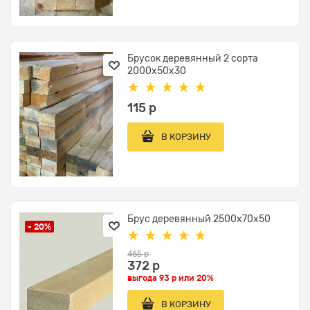
Брусок деревянный 2 сорта
2000x50х30
115
 р
В КОРЗИНУ
Брус деревянный 2500x70х50
- 20%
465
 р
372
 р
выгода
93 р
или
20%
В КОРЗИНУ