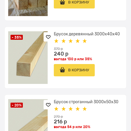
В КОРЗИНУ
Брусок деревянный 3000x40х40
- 35%
370
 р
240
 р
выгода
130 р
или
35%
В КОРЗИНУ
Брусок строганный 3000x50х30
- 20%
270
 р
216
 р
выгода
54 р
или
20%