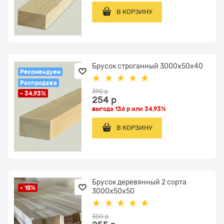
В КОРЗИНУ
Брусок строганный 3000x50x40
Рекомендуем
Распродажа
390
 р
- 34,93%
254
 р
выгода
136 р
или
34,93%
В КОРЗИНУ
Брусок деревянный 2 сорта
- 15%
3000x50х50
300
 р