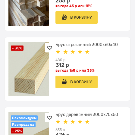
255
 р
выгода
45 р
или
15%
В КОРЗИНУ
Брус строганный 3000x60х40
- 35%
480
 р
312
 р
выгода
168 р
или
35%
В КОРЗИНУ
Брус деревянный 3000x70х50
Рекомендуем
Распродажа
635
 р
- 25%
476
 р