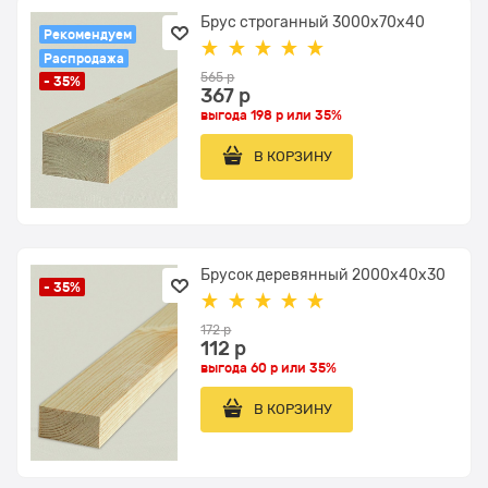
Брус строганный 3000x70x40
Рекомендуем
Распродажа
565
 р
- 35%
367
 р
выгода
198 р
или
35%
В КОРЗИНУ
Брусок деревянный 2000x40х30
- 35%
172
 р
112
 р
выгода
60 р
или
35%
В КОРЗИНУ