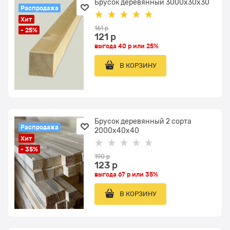
Брусок деревянный 3000x30x30
Распродажа
Хит
161
 р
- 25%
121
 р
выгода
40 р
или
25%
В КОРЗИНУ
Брусок деревянный 2 сорта
Распродажа
2000x40х40
Хит
- 35%
190
 р
123
 р
выгода
67 р
или
35%
В КОРЗИНУ