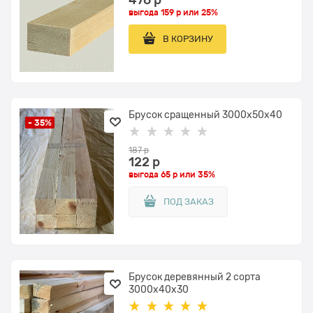
выгода
159 р
или
25%
В КОРЗИНУ
Брусок сращенный 3000x50х40
- 35%
187
 р
122
 р
выгода
65 р
или
35%
ПОД ЗАКАЗ
Брусок деревянный 2 сорта
3000x40х30