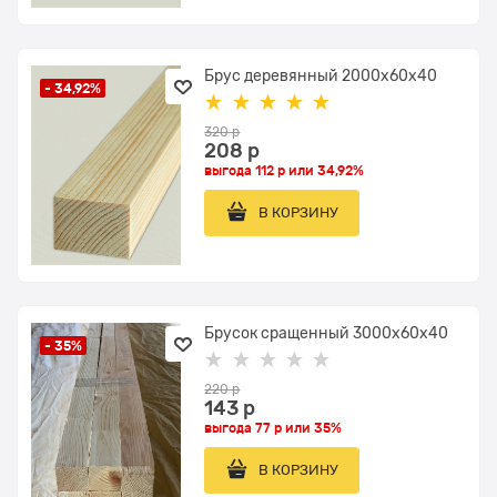
Брус деревянный 2000x60х40
- 34,92%
320
 р
208
 р
выгода
112 р
или
34,92%
В КОРЗИНУ
Брусок сращенный 3000x60х40
- 35%
220
 р
143
 р
выгода
77 р
или
35%
В КОРЗИНУ