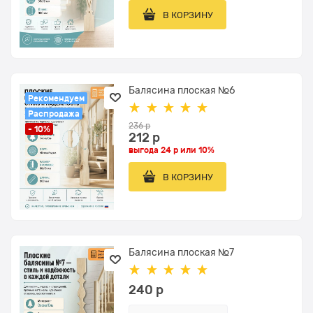
В КОРЗИНУ
Балясина плоская №6
Рекомендуем
Распродажа
236
 р
- 10%
212
 р
выгода
24 р
или
10%
В КОРЗИНУ
Балясина плоская №7
240
 р