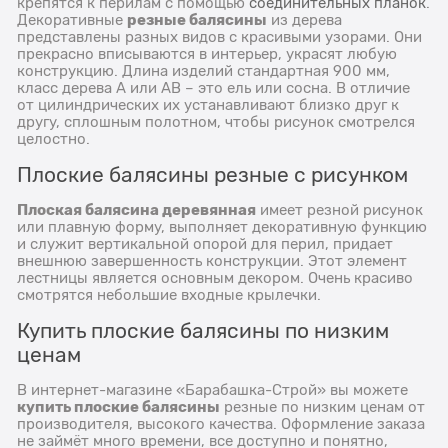
крепятся к перилам с помощью
соединительных планок
.
резные балясины
Декоративные
из дерева
представлены разных видов с красивыми узорами. Они
прекрасно вписываются в интерьер, украсят любую
конструкцию. Длина изделий стандартная 900 мм,
класс дерева А или АВ – это ель или сосна. В отличие
от цилиндрических их устанавливают близко друг к
другу, сплошным полотном, чтобы рисунок смотрелся
целостно.
Плоские балясины резные с рисунком
Плоская балясина деревянная
имеет резной рисунок
или плавную форму, выполняет декоративную функцию
и служит вертикальной опорой для перил, придает
внешнюю завершенность конструкции. Этот элемент
лестницы является основным декором. Очень красиво
смотрятся небольшие входные крылечки.
Купить плоские балясины по низким
ценам
В интернет-магазине «Барабашка-Строй» вы можете
купить плоские балясины
резные по низким ценам от
производителя, высокого качества. Оформление заказа
не займёт много времени, все доступно и понятно,