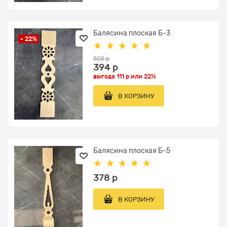
Балясина плоская Б-3
- 22%
505
 р
394
 р
выгода
111 р
или
22%
В КОРЗИНУ
Балясина плоская Б-5
378
 р
В КОРЗИНУ