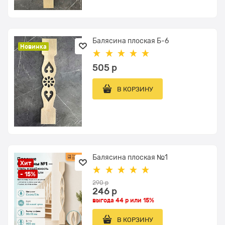
Балясина плоская Б-6
Новинка
505
 р
В КОРЗИНУ
Балясина плоская №1
Хит
- 15%
290
 р
246
 р
выгода
44 р
или
15%
В КОРЗИНУ