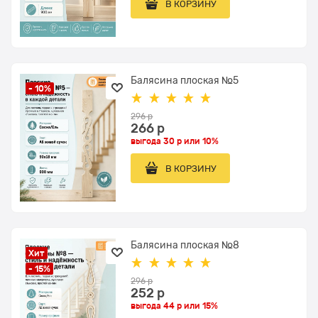
В КОРЗИНУ
Балясина плоская №5
- 10%
296
 р
266
 р
выгода
30 р
или
10%
В КОРЗИНУ
Балясина плоская №8
Хит
- 15%
296
 р
252
 р
выгода
44 р
или
15%