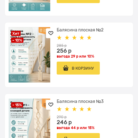
Балясина плоская №2
Хит
- 10%
285
 р
256
 р
выгода
29 р
или
10%
В КОРЗИНУ
Балясина плоская №3
- 15%
290
 р
246
 р
выгода
44 р
или
15%