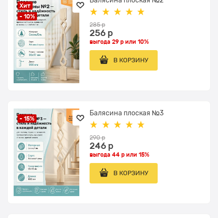
Хит
- 10%
285
 р
256
 р
выгода
29 р
или
10%
В КОРЗИНУ
Балясина плоская №3
- 15%
290
 р
246
 р
выгода
44 р
или
15%
В КОРЗИНУ