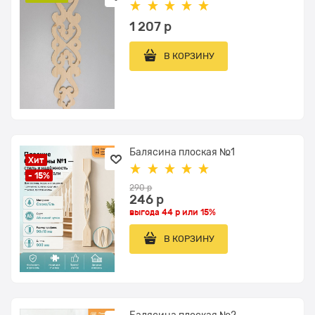
1 207
 р
В КОРЗИНУ
Балясина плоская №1
Хит
- 15%
290
 р
246
 р
выгода
44 р
или
15%
В КОРЗИНУ
Балясина плоская №2