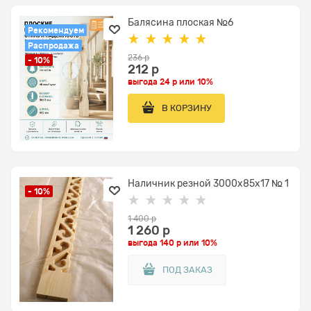
Балясина плоская №6
Рекомендуем
Распродажа
236
 р
- 10%
212
 р
выгода
24 р
или
10%
В КОРЗИНУ
Наличник резной 3000x85х17 № 1
- 10%
1 400
 р
1 260
 р
выгода
140 р
или
10%
ПОД ЗАКАЗ