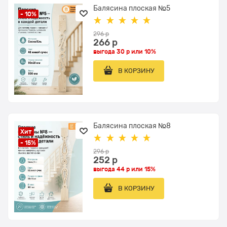
Балясина плоская №5
- 10%
296
 р
266
 р
выгода
30 р
или
10%
В КОРЗИНУ
Балясина плоская №8
Хит
- 15%
296
 р
252
 р
выгода
44 р
или
15%
В КОРЗИНУ