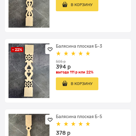
В КОРЗИНУ
Балясина плоская Б-3
- 22%
505
 р
394
 р
выгода
111 р
или
22%
В КОРЗИНУ
Балясина плоская Б-5
378
 р