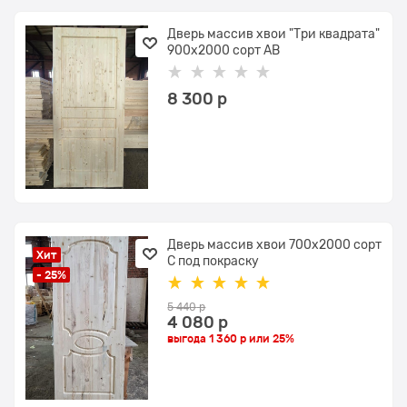
Дверь массив хвои "Три квадрата"
900х2000 сорт АВ
8 300
 р
Дверь массив хвои 700х2000 сорт
Хит
С под покраску
- 25%
5 440
 р
4 080
 р
выгода
1 360 р
или
25%