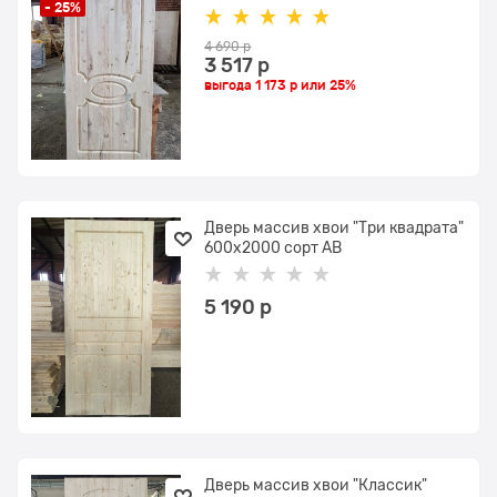
- 25%
4 690
 р
3 517
 р
выгода
1 173 р
или
25%
Дверь массив хвои "Три квадрата"
600х2000 сорт АВ
5 190
 р
Дверь массив хвои "Классик"