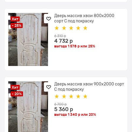
Дверь массив хвои 800х2000
Хит
сорт С под покраску
- 25%
6 310
 р
4 732
 р
выгода
1 578 р
или
25%
Дверь массив хвои 900х2000 сорт
Хит
С под покраску
- 20%
6 700
 р
5 360
 р
выгода
1 340 р
или
20%