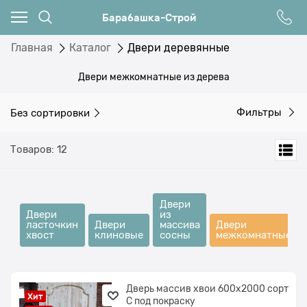
Барабашка-Строй
Главная
Каталог
Двери деревянные
Двери межкомнатные из дерева
Без сортировки
Фильтры
Товаров: 12
Двери
Двери
из
ласточкин
Двери
массива
Двери
хвост
клиновые
сосны
межкомнатные
Дверь массив хвои 600х2000 сорт
Хит
С под покраску