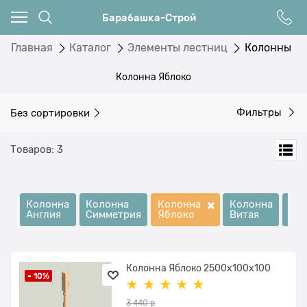
Барабашка-Строй
Главная
Каталог
Элементы лестниц
Колонны
Колонна Яблоко
Без сортировки
Фильтры
Товаров: 3
Колонна
Колонна
Колонна
Колонна
Ко
Англия
Симметрия
Яблоко
Витая
Ри
Колонна Яблоко 2500x100х100
- 10%
3 440
 р