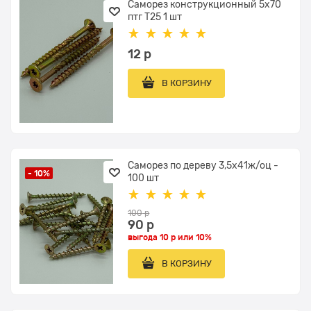
Саморез конструкционный 5х70
птг Т25 1 шт
12
 р
В КОРЗИНУ
Саморез по дереву 3,5х41ж/оц -
- 10%
100 шт
100
 р
90
 р
выгода
10 р
или
10%
В КОРЗИНУ