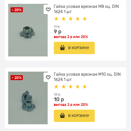
Гайка усовая врезная М8 оц. DIN
- 20%
1624 1 шт
11
 р
9
 р
выгода
2 р
или
20%
В КОРЗИНУ
Гайка усовая врезная М10 оц. DIN
- 20%
1624 1 шт
12
 р
10
 р
выгода
2 р
или
20%
В КОРЗИНУ