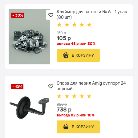
Кляймер для вагонки № 6 - 1 упак
- 30%
(80 шт)
150
 р
105
 р
выгода
45 р
или
30%
В КОРЗИНУ
Опора для перил Amig суппорт 24
- 10%
черный
820
 р
738
 р
выгода
82 р
или
10%
В КОРЗИНУ