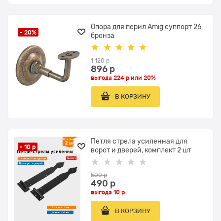
Опора для перил Amig суппорт 26
- 20%
бронза
1 120
 р
896
 р
выгода
224 р
или
20%
В КОРЗИНУ
Петля стрела усиленная для
- 10 р
ворот и дверей, комплект 2 шт
500
 р
490
 р
выгода
10 р
В КОРЗИНУ