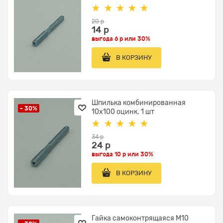
20
 р
14
 р
выгода
6 р
или
30%
В КОРЗИНУ
Шпилька комбинированная
- 30%
10х100 оцинк. 1 шт
34
 р
24
 р
выгода
10 р
или
30%
В КОРЗИНУ
Гайка самоконтрящаяся М10