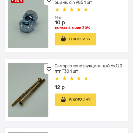
- 30%
оцинк. din 985 1 шт
14
 р
10
 р
выгода
4 р
или
30%
В КОРЗИНУ
Саморез конструкционный 6х120
птг Т30 1 шт
12
 р
В КОРЗИНУ