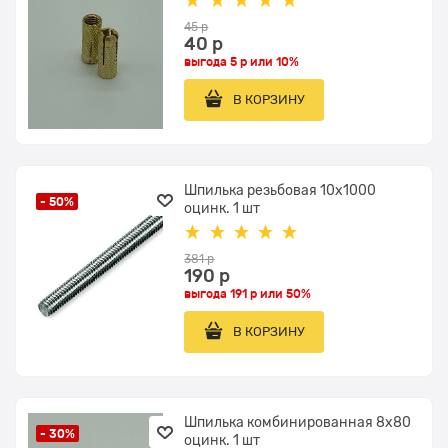
45
 р
40
 р
выгода
5 р
или
10%
В КОРЗИНУ
Шпилька резьбовая 10х1000
- 50%
оцинк. 1 шт
381
 р
190
 р
выгода
191 р
или
50%
В КОРЗИНУ
Шпилька комбинированная 8х80
- 30%
оцинк. 1 шт