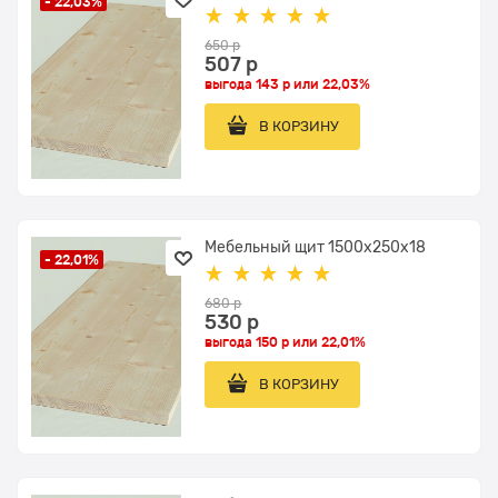
- 22,03%
650
 р
507
 р
выгода
143 р
или
22,03%
В КОРЗИНУ
Мебельный щит 1500x250x18
- 22,01%
680
 р
530
 р
выгода
150 р
или
22,01%
В КОРЗИНУ