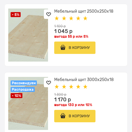
Мебельный щит 2500x250x18
- 5%
1 100
 р
1 045
 р
выгода
55 р
или
5%
В КОРЗИНУ
Мебельный щит 3000x250x18
Рекомендуем
Распродажа
1 300
 р
- 10%
1 170
 р
выгода
130 р
или
10%
В КОРЗИНУ