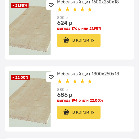
Мебельный щит 1600x250x18
- 21,98%
800
 р
624
 р
выгода
176 р
или
21,98%
В КОРЗИНУ
Мебельный щит 1800x250x18
- 22,00%
880
 р
686
 р
выгода
194 р
или
22,00%
В КОРЗИНУ