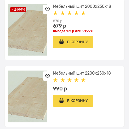
Мебельный щит 2000x250x18
- 21,99%
870
 р
679
 р
выгода
191 р
или
21,99%
В КОРЗИНУ
Мебельный щит 2200x250x18
990
 р
В КОРЗИНУ