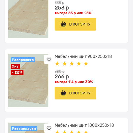
338
 р
253
 р
выгода
85 р
или
25%
В КОРЗИНУ
Мебельный щит 900x250x18
Распродажа
Хит
380
 р
- 30%
266
 р
выгода
114 р
или
30%
В КОРЗИНУ
Мебельный щит 1000x250x18
Рекомендуем