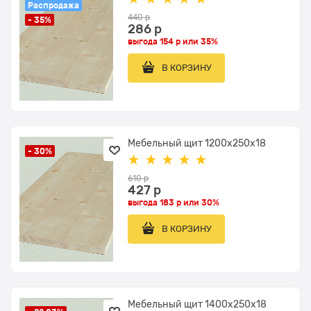
Распродажа
440
 р
- 35%
286
 р
выгода
154 р
или
35%
В КОРЗИНУ
Мебельный щит 1200x250x18
- 30%
610
 р
427
 р
выгода
183 р
или
30%
В КОРЗИНУ
Мебельный щит 1400x250x18