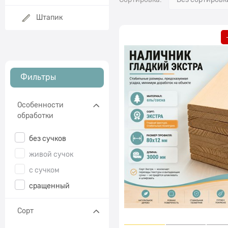
Штапик
Фильтры
Особенности
обработки
без сучков
живой сучок
с сучком
сращенный
Сорт