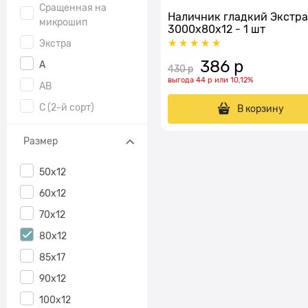
Сращенная на
Наличник гладкий Экстра
микрошип
3000x80x12 - 1 шт
Экстра
386
 р
А
430
 р
выгода
44 р
или
10,12%
AB
С (2-й сорт)
В корзину
Размер
50х12
60х12
70х12
80х12
85х17
90х12
100х12