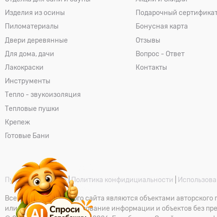
Изделия из осины
Подарочный сертифика
Пиломатериалы
Бонусная карта
Двери деревянные
Отзывы
Для дома, дачи
Вопрос - Ответ
Лакокраски
Контакты
Инструменты
Тепло - звукоизоляция
Тепловые пушки
Крепеж
Готовые Бани
Публичная оферта
|
Политика конфидициальности
|
Использова
Все материалы данного сайта являются объектами авторского п
или любое иное использование информации и объектов без пр