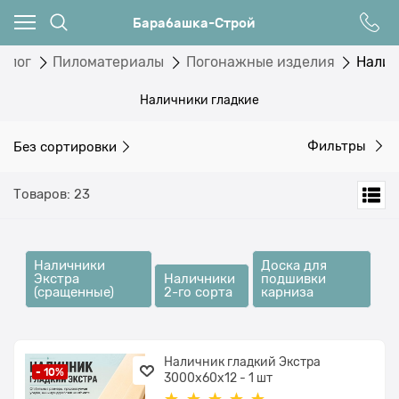
Барабашка-Строй
талог
Пиломатериалы
Погонажные изделия
Нали
Наличники гладкие
Без сортировки
Фильтры
Товаров: 23
Наличники
Доска для
Экстра
Наличники
подшивки
(сращенные)
2-го сорта
карниза
Наличник гладкий Экстра
- 10%
3000x60x12 - 1 шт