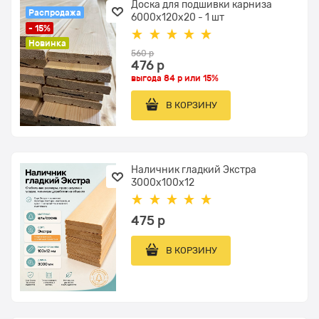
Доска для подшивки карниза
Распродажа
6000x120х20 - 1 шт
- 15%
Новинка
560
 р
476
 р
выгода
84 р
или
15%
В КОРЗИНУ
Наличник гладкий Экстра
3000x100x12
475
 р
В КОРЗИНУ