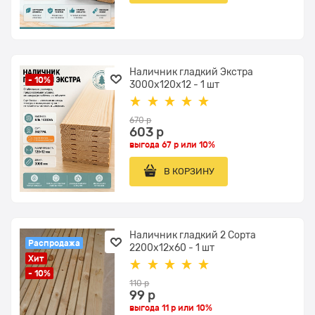
Наличник гладкий Экстра
- 10%
3000x120x12 - 1 шт
670
 р
603
 р
выгода
67 р
или
10%
В КОРЗИНУ
Наличник гладкий 2 Сорта
Распродажа
2200x12х60 - 1 шт
Хит
- 10%
110
 р
99
 р
выгода
11 р
или
10%