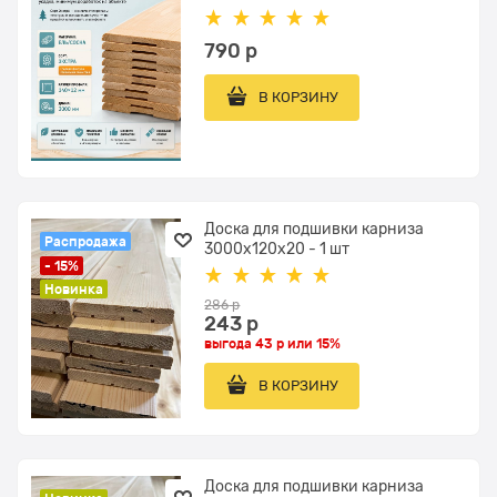
790
 р
В КОРЗИНУ
Доска для подшивки карниза
Распродажа
3000x120х20 - 1 шт
- 15%
Новинка
286
 р
243
 р
выгода
43 р
или
15%
В КОРЗИНУ
Доска для подшивки карниза