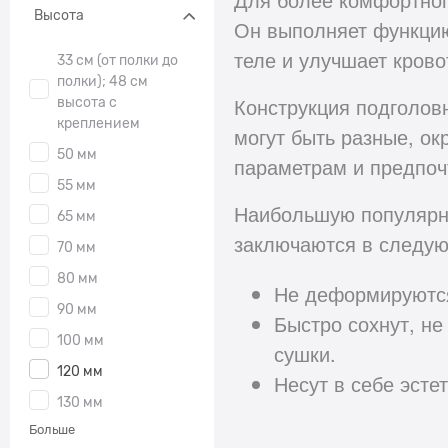
Высота
Он выполняет функцию
теле и улучшает крово
33 см (от полки до
полки); 48 см
Конструкция подголов
высота с
креплением
могут быть разные, ок
50 мм
параметрам и предпоч
55 мм
Наибольшую популярн
65 мм
заключаются в следу
70 мм
80 мм
Не деформируются
90 мм
Быстро сохнут, не
100 мм
сушки.
120 мм
Несут в себе эсте
130 мм
Больше