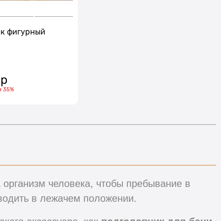
к фигурный
 р
и
35%
 организм человека, чтобы пребывание в
водить в лежачем положении.
акого аксессуара, как
подголовник для бани
.