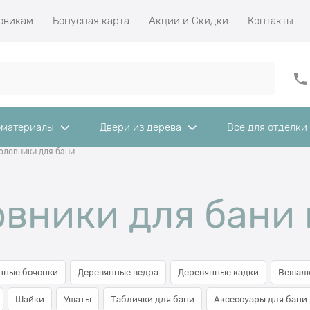
овикам
Бонусная карта
Акции и Скидки
Контакты
материалы
Двери из дерева
Все для отделки
оловники для бани
вники для бани 
нные бочонки
Деревянные ведра
Деревянные кадки
Вешалк
Шайки
Ушаты
Таблички для бани
Аксессуары для бани