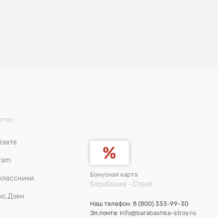
етях
такте
ram
Бонусная карта
классники
Барабашка - Строй
кс.Дзен
Наш телефон: 8 (800) 333-99-30
Эл.почта:
info@barabashka-stroy.ru