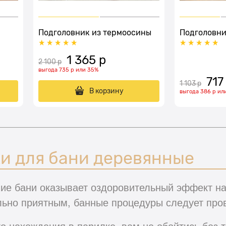
Подголовник из термоосины
Подголовни
1 365
 р
2 100
 р
выгода
735 р
или
35%
717
1 103
 р
В корзину
выгода
386 р
ил
и для бани деревянные
ние бани оказывает оздоровительный эффект на
ьно приятным, банные процедуры следует про
 нахождения в парилке, вам не обойтись без т