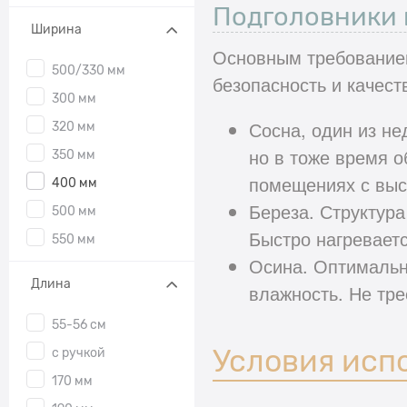
Подголовники 
Ширина
Основным требованием
500/330 мм
безопасность и качес
300 мм
Сосна, один из не
320 мм
но в тоже время о
350 мм
помещениях с выс
400 мм
Береза. Структур
500 мм
Быстро нагревает
550 мм
Осина. Оптимальн
Длина
влажность. Не тре
55-56 см
Условия исп
с ручкой
170 мм