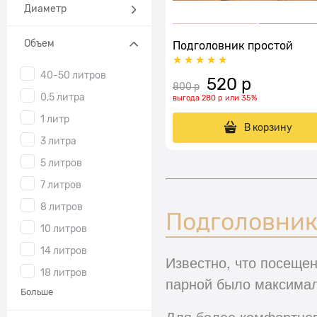
Диаметр
Объем
Подголовник простой
40-50 литров
520
 р
800
 р
0,5 литра
выгода
280 р
или
35%
1 литр
В корзину
3 литра
5 литров
7 литров
8 литров
Подголовник
10 литров
14 литров
Известно, что посеще
18 литров
парной было максимал
Больше
Для более комфортного