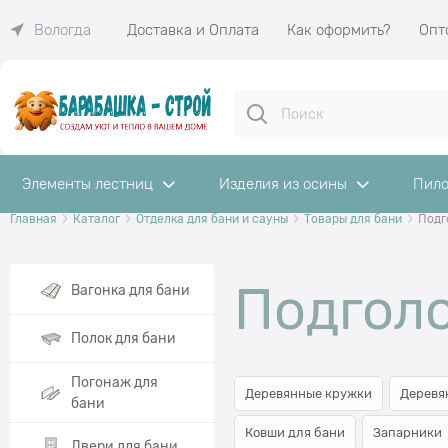
Доставка и Оплата
Как оформить?
Опт
Вологда
Элементы лестниц
Изделия из осины
Пило
Главная
Каталог
Отделка для бани и сауны
Товары для бани
Подг
Найдено товаров:
Подголо
Вагонка для бани
Полок для бани
Погонаж для
Деревянные кружки
Деревя
бани
Ковши для бани
Запарники
Двери для бани