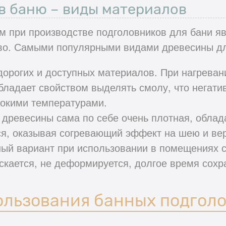
в баню – виды материалов
 при производстве подголовников для бани явл
тво. Самыми популярными видами древесины д
дорогих и доступных материалов. При нагрева
бладает свойством выделять смолу, что негати
окими температурами.
а древесины сама по себе очень плотная, обла
ся, оказывая согревающий эффект на шею и ве
ый вариант при использовании в помещениях 
скается, не деформируется, долгое время сохр
ользования банных подгол