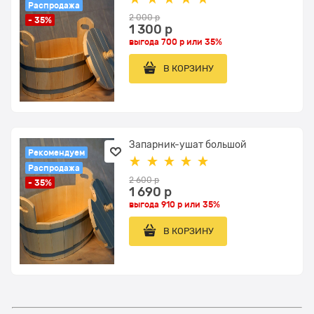
Распродажа
2 000
 р
- 35%
1 300
 р
выгода
700 р
или
35%
В КОРЗИНУ
Запарник-ушат большой
Рекомендуем
Распродажа
2 600
 р
- 35%
1 690
 р
выгода
910 р
или
35%
В КОРЗИНУ