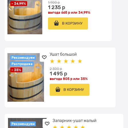
1 900
 р
- 34,99%
1 235
 р
выгода
665 р
или
34,99%
В КОРЗИНУ
Ушат большой
Рекомендуем
Распродажа
2 300
 р
- 35%
1 495
 р
выгода
805 р
или
35%
В КОРЗИНУ
Запарник-ушат малый
Рекомендуем