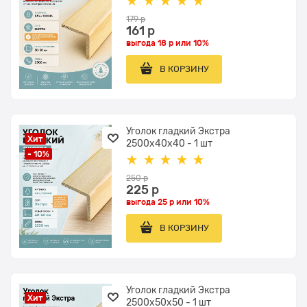
179
 р
161
 р
выгода
18 р
или
10%
В КОРЗИНУ
Уголок гладкий Экстра
Хит
2500x40x40 - 1 шт
- 10%
250
 р
225
 р
выгода
25 р
или
10%
В КОРЗИНУ
Уголок гладкий Экстра
Хит
2500x50x50 - 1 шт