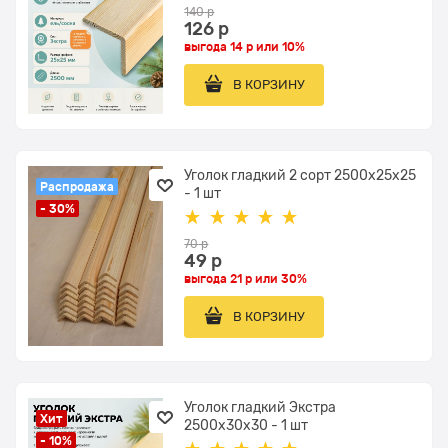
140
 р
126
 р
выгода
14 р
или
10%
В КОРЗИНУ
Уголок гладкий 2 сорт 2500x25x25
Распродажа
- 1 шт
- 30%
70
 р
49
 р
выгода
21 р
или
30%
В КОРЗИНУ
Уголок гладкий Экстра
Хит
2500x30x30 - 1 шт
- 10%