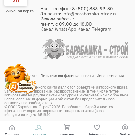
Наш телефон: 8 (800) 333-99-30
Бонусная карта
Эл.почта:
info@barabashka-stroy.ru
Режим работы:
пн-пт: c 09:00 до 18:00
Канал WhatsApp
Канал Telegram
Публичная оферта
|
Политика конфидициальности
|
Использования
файлов cookie
Все материалы данного сайта являются объектами авторского права.
Запрещается копирование, распространение (в том числе путем
копирования на другие сайты и ресурсы в Интернете) или любое иное
использование информации и объектов без предварительного
согласия правообладателя.
© ООО "Барабашка-Строй"
2026.
Барабашка - Строй является
офицальным зарегистрированым товарным знаком (знак
обслуживания) № 851849
Главная
Каталог
Корзина
Избранное
Войти