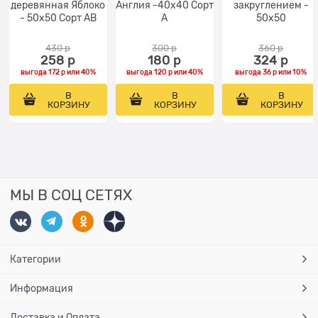
деревянная Яблоко
Англия -40x40 Сорт
закруглением -
- 50x50 Сорт AB
A
50x50
430
 р
300
 р
360
 р
258
 р
180
 р
324
 р
выгода
172 р
или
40%
выгода
120 р
или
40%
выгода
36 р
или
10%
В
В
В
КОРЗИНУ
КОРЗИНУ
КОРЗИНУ
МЫ В СОЦ СЕТЯХ
Категории
Информация
Доставка и Оплата