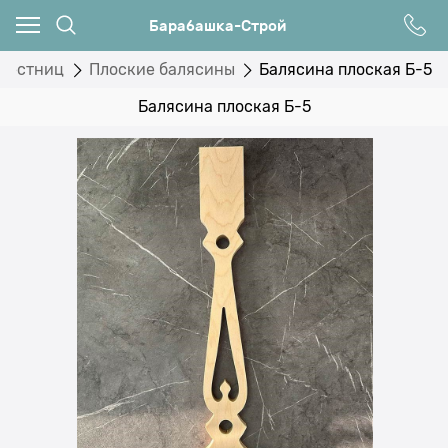
Барабашка-Строй
 лестниц
Плоские балясины
Балясина плоская Б-5
Балясина плоская Б-5