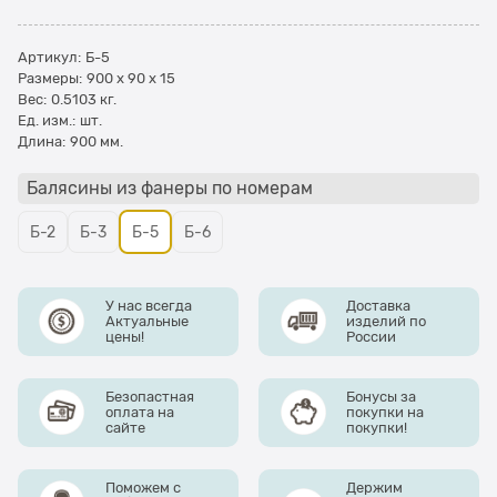
Артикул:
Б-5
Размеры:
900 x 90 x 15
Вес:
0.5103
кг.
Ед. изм.:
шт.
Длина:
900 мм.
Балясины из фанеры по номерам
Б-2
Б-3
Б-5
Б-6
У нас всегда
Доставка
Актуальные
изделий по
цены!
России
Безопастная
Бонусы за
оплата на
покупки на
сайте
покупки!
Поможем с
Держим