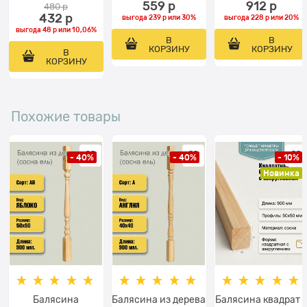
559
 р
912
 р
480
 р
432
 р
выгода
239 р
или
30%
выгода
228 р
или
20%
выгода
48 р
или
10,06%
В
В
КОРЗИНУ
КОРЗИНУ
В
КОРЗИНУ
Похожие товары
- 40%
- 40%
- 10%
Новинка
Балясина
Балясина из дерева
Балясина квадрат 