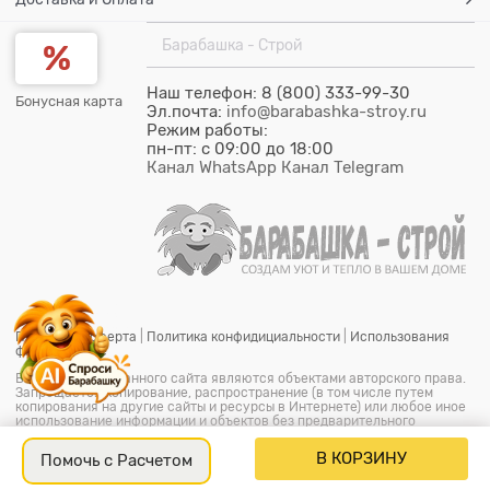
Барабашка - Строй
Наш телефон: 8 (800) 333-99-30
Бонусная карта
Эл.почта:
info@barabashka-stroy.ru
Режим работы:
пн-пт: c 09:00 до 18:00
Канал WhatsApp
Канал Telegram
Публичная оферта
|
Политика конфидициальности
|
Использования
файлов cookie
Все материалы данного сайта являются объектами авторского права.
Запрещается копирование, распространение (в том числе путем
копирования на другие сайты и ресурсы в Интернете) или любое иное
использование информации и объектов без предварительного
согласия правообладателя.
© ООО "Барабашка-Строй"
2026.
Барабашка - Строй является
В КОРЗИНУ
Помочь с Расчетом
офицальным зарегистрированым товарным знаком (знак
обслуживания) № 851849