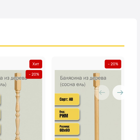
Хит
- 20%
- 20%