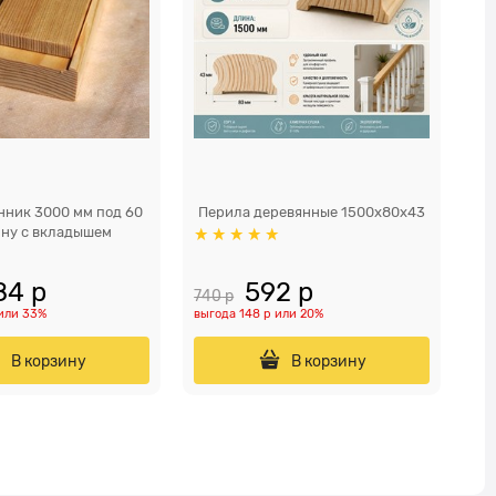
нник 3000 мм под 60
Перила деревянные 1500x80x43
ну с вкладышем
84
 р
592
 р
740
 р
2 
или
33%
выгода
148 р
или
20%
вы
В корзину
В корзину