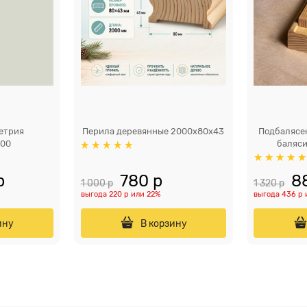
етрия
Перила деревянные 2000x80x43
Подбалясе
100
баляси
р
780
 р
8
1 000
 р
1 320
 р
выгода
220 р
или
22%
выгода
436 р
ину
В корзину