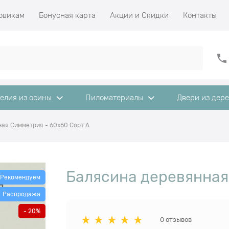
овикам
Бонусная карта
Акции и Скидки
Контакты
елия из осины
Пиломатериалы
Двери из дер
ая Симметрия - 60x60 Сорт A
Балясина деревянная
Рекомендуем
Распродажа
- 20%
0 отзывов