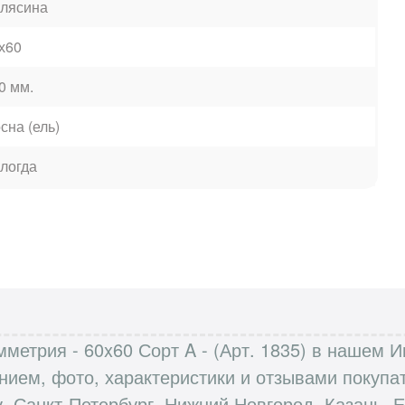
лясина
х60
0 мм.
сна (ель)
логда
метрия - 60x60 Сорт A - (Арт. 1835) в нашем 
анием, фото, характеристики и отзывами поку
, Санкт-Петербург, Нижний Новгород, Казань, Е