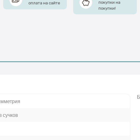
покупки на
оплата на сайте
покупки!
Б
мметрия
з сучков