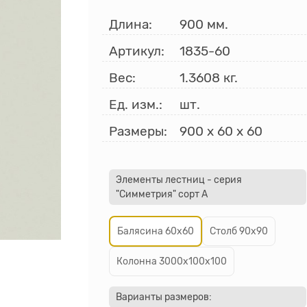
Длина:
900 мм.
Артикул:
1835-60
Вес:
1.3608
кг.
Ед. изм.:
шт.
Размеры:
900
x
60
x
60
Элементы лестниц - серия
"Симметрия" сорт А
Балясина 60х60
Столб 90х90
Колонна 3000х100х100
Варианты размеров: