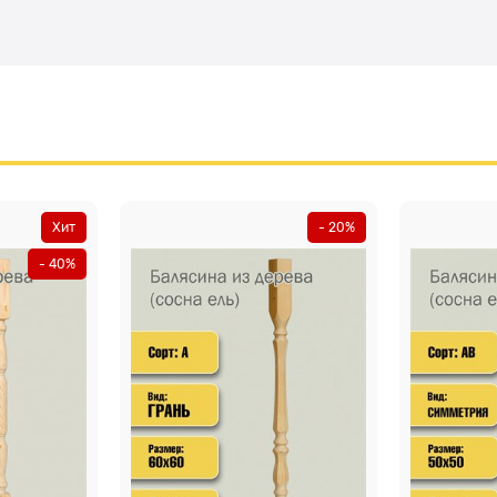
Хит
- 20%
- 40%