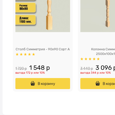
Столб Симметрия - 90х90 Сорт A
Колонна Симм
2500x100х
1 548
 р
3 096
 
1 720
 р
3 440
 р
выгода
172 р
или
10%
выгода
344 р
или
10%
В корзину
В корз