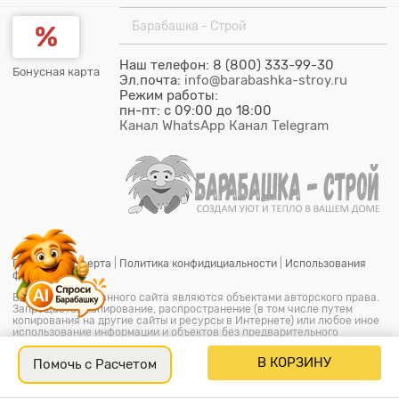
Барабашка - Строй
Наш телефон: 8 (800) 333-99-30
Бонусная карта
Эл.почта:
info@barabashka-stroy.ru
Режим работы:
пн-пт: c 09:00 до 18:00
Канал WhatsApp
Канал Telegram
Публичная оферта
|
Политика конфидициальности
|
Использования
файлов cookie
Все материалы данного сайта являются объектами авторского права.
Запрещается копирование, распространение (в том числе путем
копирования на другие сайты и ресурсы в Интернете) или любое иное
использование информации и объектов без предварительного
согласия правообладателя.
© ООО "Барабашка-Строй"
2026.
Барабашка - Строй является
В КОРЗИНУ
Помочь с Расчетом
офицальным зарегистрированым товарным знаком (знак
обслуживания) № 851849