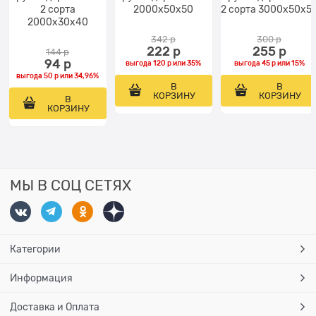
2 сорта
2000x50х50
2 сорта 3000x50х5
2000x30х40
342
 р
300
 р
222
 р
255
 р
144
 р
94
 р
выгода
120 р
или
35%
выгода
45 р
или
15%
выгода
50 р
или
34,96%
В
В
КОРЗИНУ
КОРЗИНУ
В
КОРЗИНУ
МЫ В СОЦ СЕТЯХ
Категории
Информация
Доставка и Оплата