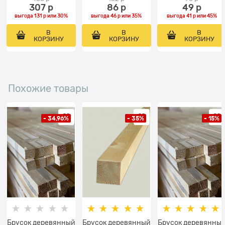
307
 р
86
 р
49
 р
выгода
131 р
или
30%
выгода
46 р
или
35%
выгода
41 р
или
45%
В
В
В
КОРЗИНУ
КОРЗИНУ
КОРЗИНУ
Похожие товары
- 34,96%
- 35%
- 15%
Брусок деревянный
Брусок деревянный
Брусок деревянны