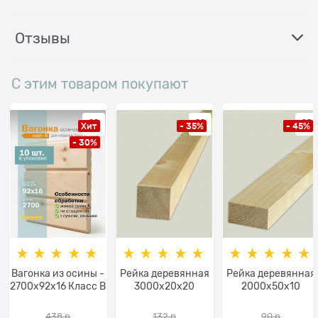
Отзывы
С этим товаром покупают
Хит
- 35%
- 45%
- 30%
Вагонка из осины -
Рейка деревянная
Рейка деревянная
2700x92x16 Класс В
3000x20x20
2000x50х10
438
 р
132
 р
90
 р