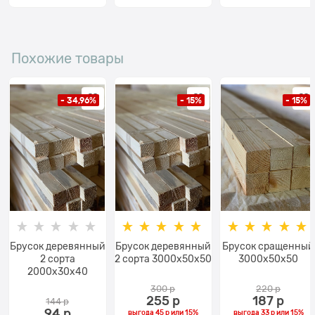
Похожие товары
- 34,96%
- 15%
- 15%
Брусок деревянный
Брусок деревянный
Брусок сращенный
2 сорта
2 сорта 3000x50х50
3000x50х50
2000x30х40
300
 р
220
 р
255
 р
187
 р
144
 р
94
 р
выгода
45 р
или
15%
выгода
33 р
или
15%