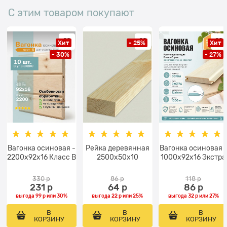
С этим товаром покупают
Хит
- 25%
Хит
- 30%
- 27%
Вагонка осиновая -
Рейка деревянная
Вагонка осиновая 
2200x92x16 Класс В
2500x50х10
1000x92x16 Экстра
330
 р
86
 р
118
 р
231
 р
64
 р
86
 р
выгода
99 р
или
30%
выгода
22 р
или
25%
выгода
32 р
или
27%
В
В
В
КОРЗИНУ
КОРЗИНУ
КОРЗИНУ