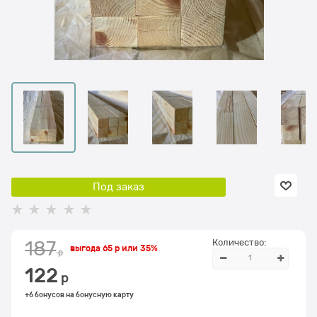
Под заказ
Количество:
187
выгода
65 р
или
35%
 р
122
 р
+6 бонусов на бонусную карту