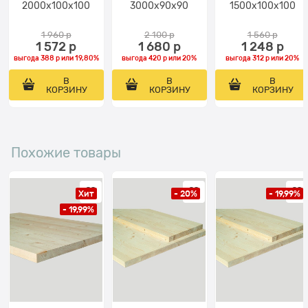
2000х100x100
3000х90x90
1500х100x100
1 960
 р
2 100
 р
1 560
 р
1 572
 р
1 680
 р
1 248
 р
выгода
388 р
или
19,80%
выгода
420 р
или
20%
выгода
312 р
или
20%
В
В
В
КОРЗИНУ
КОРЗИНУ
КОРЗИНУ
Похожие товары
Хит
- 20%
- 19,99%
- 19,99%