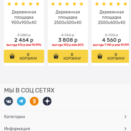
Деревянная
Деревянная
Деревянная
площадка
площадка
площадка
900х900х40
2500х500х40
2500х600х40
3 080
 р
4 760
 р
5 700
 р
2 464
 р
3 808
 р
4 560
 р
выгода
616 р
или
19,99%
выгода
952 р
или
20%
выгода
1 140 р
или
19,99%
В
В
В
КОРЗИНУ
КОРЗИНУ
КОРЗИНУ
МЫ В СОЦ СЕТЯХ
Категории
Информация