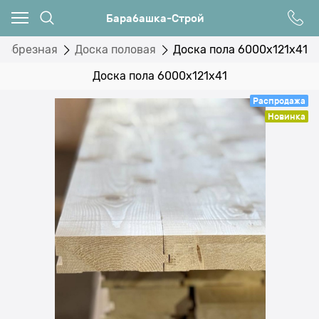
Барабашка-Строй
а обрезная
Доска половая
Доска пола 6000х121х41
Доска пола 6000х121х41
Распродажа
Новинка