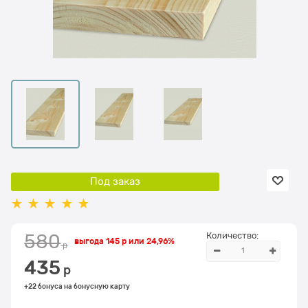
Под заказ
Количество:
580
выгода
145 р
или
24,96%
 р
435
 р
+22 бонуса на бонусную карту