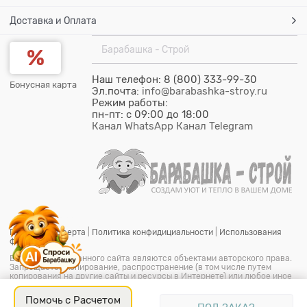
Доставка и Оплата
Барабашка - Строй
Наш телефон: 8 (800) 333-99-30
Бонусная карта
Эл.почта:
info@barabashka-stroy.ru
Режим работы:
пн-пт: c 09:00 до 18:00
Канал WhatsApp
Канал Telegram
Публичная оферта
|
Политика конфидициальности
|
Использования
файлов cookie
Все материалы данного сайта являются объектами авторского права.
Запрещается копирование, распространение (в том числе путем
копирования на другие сайты и ресурсы в Интернете) или любое иное
использование информации и объектов без предварительного
согласия правообладателя.
Помочь с Расчетом
© ООО "Барабашка-Строй"
2026.
Барабашка - Строй является