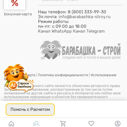
Наш телефон: 8 (800) 333-99-30
Бонусная карта
Эл.почта:
info@barabashka-stroy.ru
Режим работы:
пн-пт: c 09:00 до 18:00
Канал WhatsApp
Канал Telegram
Публичная оферта
|
Политика конфидициальности
|
Использования
файлов cookie
Все материалы данного сайта являются объектами авторского права.
Запрещается копирование, распространение (в том числе путем
копирования на другие сайты и ресурсы в Интернете) или любое иное
использование информации и объектов без предварительного
согласия правообладателя.
© ООО "Барабашка-Строй"
2026.
Барабашка - Строй является
офицальным зарегистрированым товарным знаком (знак
Помочь с Расчетом
обслуживания) № 851849