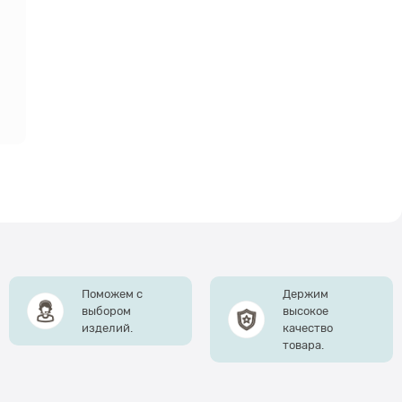
Поможем с
Держим
выбором
высокое
изделий.
качество
товара.