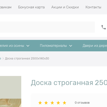
овикам
Бонусная карта
Акции и Скидки
Контакты
елия из осины
Пиломатериалы
Двери из дер
я
Доска строганная 2500x140x30
Доска строганная 25
0 отзывов