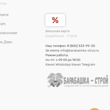
етях
такте
ram
Бонусная карта
классники
Барабашка - Строй
кс.Дзен
Наш телефон: 8 (800) 333-99-30
Эл.почта:
info@barabashka-stroy.ru
Режим работы:
пн-пт: c 09:00 до 18:00
Канал WhatsApp
Канал Telegram