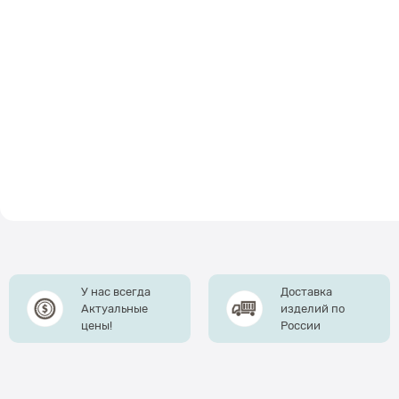
У нас всегда
Доставка
Актуальные
изделий по
цены!
России