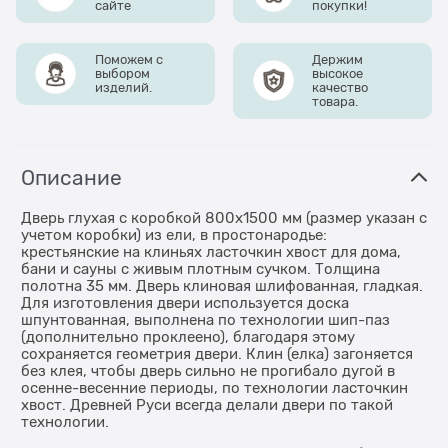
сайте
покупки!
Поможем с
Держим
выбором
высокое
изделий.
качество
товара.
Описание
Дверь глухая с коробкой 800х1500 мм (размер указан с
учетом коробки) из ели, в простонародье:
крестьянские на клиньях ласточкин хвост для дома,
бани и сауны с живым плотным сучком. Толщина
полотна 35 мм. Дверь клиновая шлифованная, гладкая.
Для изготовления двери используется доска
шпунтованная, выполнена по технологии шип-паз
(дополнительно проклеено), благодаря этому
сохраняется геометрия двери. Клин (елка) загоняется
без клея, чтобы дверь сильно не прогибало дугой в
осенне-весенние периоды, по технологии ласточкин
хвост. Древней Руси всегда делали двери по такой
технологии.