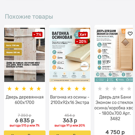
Похожие товары
- 7%
Хит
- 20%
Дверь деревянная
Вагонка из осины -
Дверь для Бани
600х1700
2100x92x16 Экстра
Эконом со стеклом
осина/коробка хво
- 1800х700 Арт.
7 350
 р
454
 р
3482
6 835
 р
363
 р
выгода
515 р
или
7%
выгода
91 р
или
20%
4 750
 р