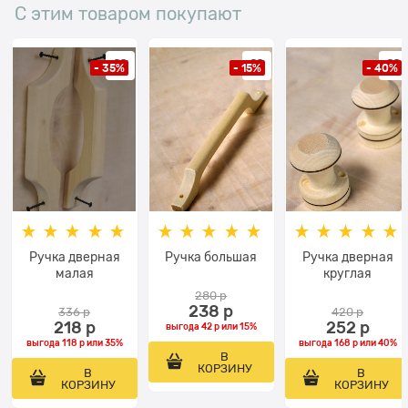
С этим товаром покупают
- 35%
- 15%
- 40%
Ручка дверная
Ручка большая
Ручка дверная
малая
круглая
280
 р
238
 р
336
 р
420
 р
218
 р
252
 р
выгода
42 р
или
15%
выгода
118 р
или
35%
выгода
168 р
или
40%
В
КОРЗИНУ
В
В
КОРЗИНУ
КОРЗИНУ