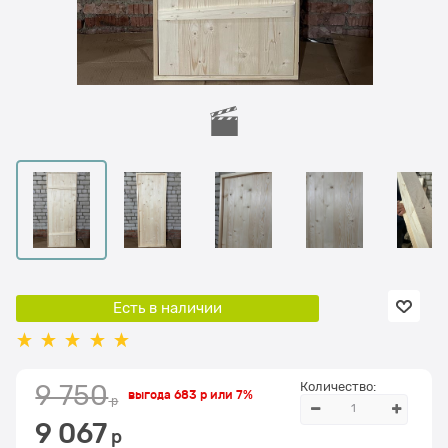
Есть в наличии
Количество:
9 750
выгода
683 р
или
7%
 р
9 067
 р