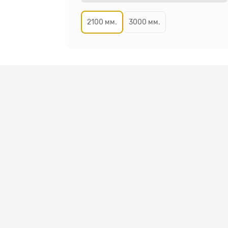
2100 мм.
3000 мм.
Бонусы за
Безопастная
покупки на
оплата на сайте
покупки!