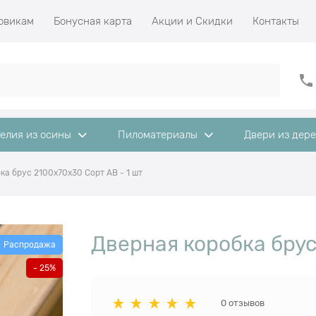
овикам
Бонусная карта
Акции и Скидки
Контакты
елия из осины
Пиломатериалы
Двери из дер
ка брус 2100х70х30 Сорт АВ - 1 шт
Дверная коробка брус
Распродажа
- 25%
0 отзывов