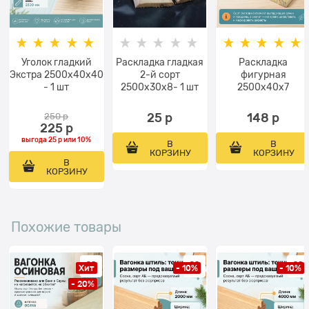
Уголок гладкий
Раскладка гладкая
Раскладка
Экстра 2500x40x40
2-й сорт
фигурная
- 1 шт
2500x30x8- 1 шт
2500x40x7
250
 р
25
 р
148
 р
225
 р
выгода
25 р
или
10%
В
В
КОРЗИНУ
КОРЗИНУ
В
КОРЗИНУ
Похожие товары
Хит
- 10%
- 10%
- 20%