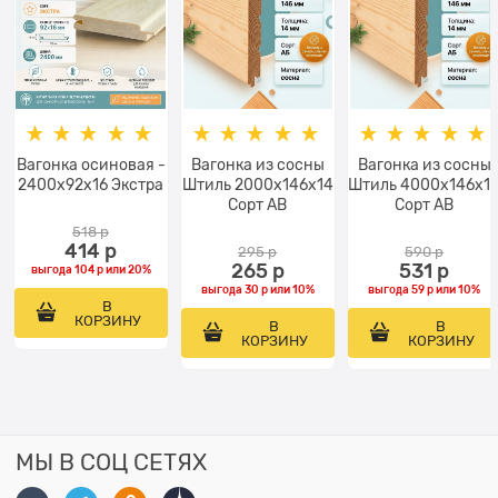
Вагонка осиновая -
Вагонка из сосны
Вагонка из сосны
2400x92x16 Экстра
Штиль 2000х146х14
Штиль 4000х146х1
Сорт АВ
Сорт АВ
518
 р
414
 р
295
 р
590
 р
265
 р
531
 р
выгода
104 р
или
20%
выгода
30 р
или
10%
выгода
59 р
или
10%
В
КОРЗИНУ
В
В
КОРЗИНУ
КОРЗИНУ
МЫ В СОЦ СЕТЯХ