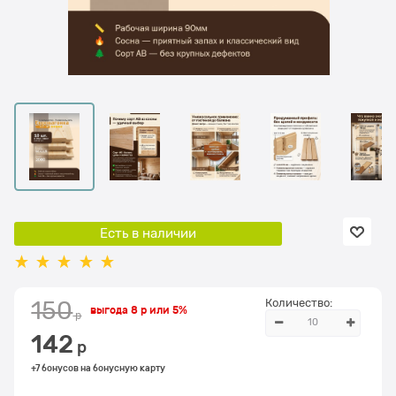
Есть в наличии
Количество:
150
выгода
8 р
или
5%
 р
142
 р
+7 бонусов на бонусную карту