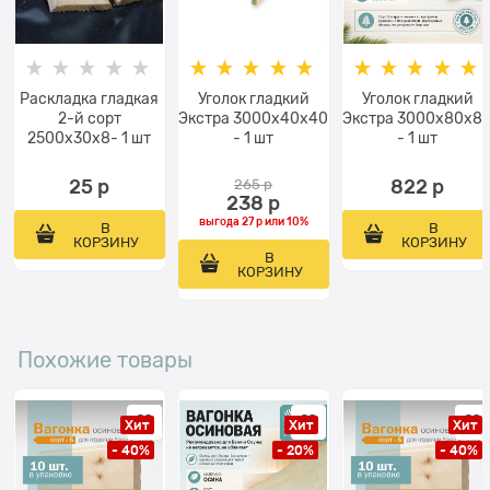
Раскладка гладкая
Уголок гладкий
Уголок гладкий
2-й сорт
Экстра 3000x40x40
Экстра 3000x80x8
2500x30x8- 1 шт
- 1 шт
- 1 шт
25
 р
265
 р
822
 р
238
 р
выгода
27 р
или
10%
В
В
КОРЗИНУ
КОРЗИНУ
В
КОРЗИНУ
Похожие товары
Хит
Хит
Хит
- 40%
- 20%
- 40%