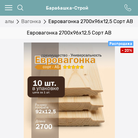
Барабашка-Строй
риалы
Вагонка
Евровагонка 2700х96х12,5 Сорт АВ
Евровагонка 2700х96х12,5 Сорт АВ
Распродажа
- 20%