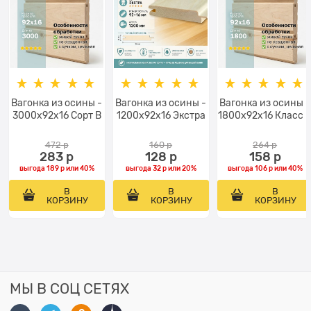
Вагонка из осины -
Вагонка из осины -
Вагонка из осины -
3000x92x16 Сорт В
1200x92x16 Экстра
1800x92x16 Класс 
472
 р
160
 р
264
 р
283
 р
128
 р
158
 р
выгода
189 р
или
40%
выгода
32 р
или
20%
выгода
106 р
или
40%
В
В
В
КОРЗИНУ
КОРЗИНУ
КОРЗИНУ
МЫ В СОЦ СЕТЯХ