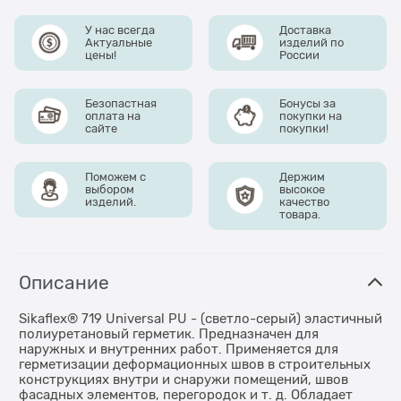
У нас всегда
Доставка
Актуальные
изделий по
цены!
России
Безопастная
Бонусы за
оплата на
покупки на
сайте
покупки!
Поможем с
Держим
выбором
высокое
изделий.
качество
товара.
Описание
Sikaflex® 719 Universal PU - (светло-серый) эластичный
полиуретановый герметик. Предназначен для
наружных и внутренних работ. Применяется для
герметизации деформационных швов в строительных
конструкциях внутри и снаружи помещений, швов
фасадных элементов, перегородок и т. д. Обладает