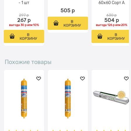
- 1 шт
60x60 Сорт A
505
 р
297
 р
630
 р
267
 р
504
 р
В
КОРЗИНУ
выгода
30 р
или
10%
выгода
126 р
или
20%
В
В
КОРЗИНУ
КОРЗИНУ
Похожие товары