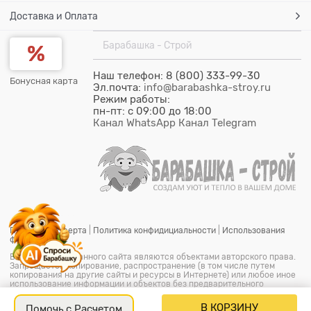
Доставка и Оплата
Барабашка - Строй
Наш телефон: 8 (800) 333-99-30
Бонусная карта
Эл.почта:
info@barabashka-stroy.ru
Режим работы:
пн-пт: c 09:00 до 18:00
Канал WhatsApp
Канал Telegram
Публичная оферта
|
Политика конфидициальности
|
Использования
файлов cookie
Все материалы данного сайта являются объектами авторского права.
Запрещается копирование, распространение (в том числе путем
копирования на другие сайты и ресурсы в Интернете) или любое иное
использование информации и объектов без предварительного
согласия правообладателя.
© ООО "Барабашка-Строй"
2026.
Барабашка - Строй является
В КОРЗИНУ
Помочь с Расчетом