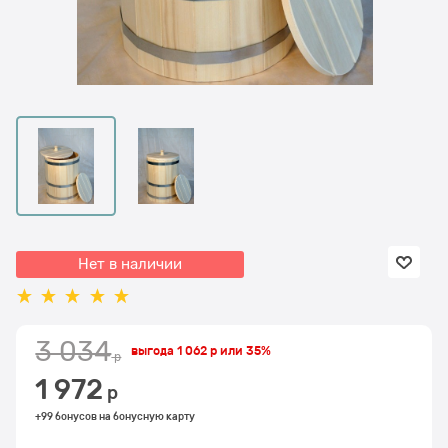
Нет в наличии
3 034
выгода
1 062 р
или
35%
 р
1 972
 р
+99 бонусов на бонусную карту