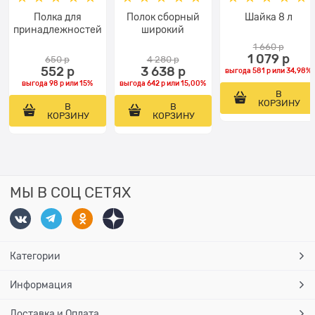
Полка для
Полок сборный
Шайка 8 л
принадлежностей
широкий
1 660
 р
1 079
 р
650
 р
4 280
 р
552
 р
3 638
 р
выгода
581 р
или
34,98%
выгода
98 р
или
15%
выгода
642 р
или
15,00%
В
КОРЗИНУ
В
В
КОРЗИНУ
КОРЗИНУ
МЫ В СОЦ СЕТЯХ
Категории
Информация
Доставка и Оплата