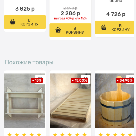
осина
3 825
 р
2 690
 р
2 286
 р
4 726
 р
выгода
404 р
или
15%
В
КОРЗИНУ
В
В
КОРЗИНУ
КОРЗИНУ
Похожие товары
- 15%
- 15,00%
- 34,98%