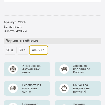
Артикул:
2294
Ед. изм.:
шт.
Высота:
490 мм
Варианты объема
20 л.
30 л.
40-50 л.
У нас всегда
Доставка
Актуальные
изделий по
цены!
России
Безопастная
Бонусы за
оплата на
покупки на
сайте
покупки!
Поможем с
Держим