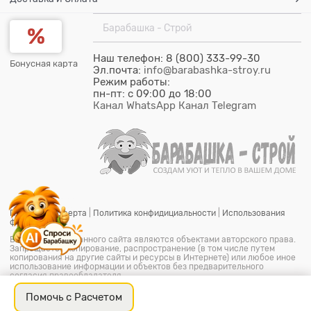
Барабашка - Строй
Наш телефон: 8 (800) 333-99-30
Бонусная карта
Эл.почта:
info@barabashka-stroy.ru
Режим работы:
пн-пт: c 09:00 до 18:00
Канал WhatsApp
Канал Telegram
Публичная оферта
|
Политика конфидициальности
|
Использования
файлов cookie
Все материалы данного сайта являются объектами авторского права.
Запрещается копирование, распространение (в том числе путем
копирования на другие сайты и ресурсы в Интернете) или любое иное
использование информации и объектов без предварительного
согласия правообладателя.
© ООО "Барабашка-Строй"
2026.
Барабашка - Строй является
офицальным зарегистрированым товарным знаком (знак
Помочь с Расчетом
обслуживания) № 851849