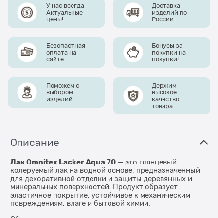
У нас всегда
Доставка
Актуальные
изделий по
цены!
России
Безопастная
Бонусы за
оплата на
покупки на
сайте
покупки!
Поможем с
Держим
выбором
высокое
изделий.
качество
товара.
Описание
Лак Omnitex Lacker Aqua 70
— это глянцевый
колеруемый лак на водной основе, предназначенный
для декоративной отделки и защиты деревянных и
минеральных поверхностей. Продукт образует
эластичное покрытие, устойчивое к механическим
повреждениям, влаге и бытовой химии.