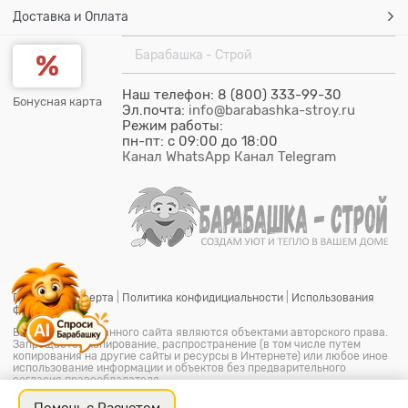
Доставка и Оплата
Барабашка - Строй
Наш телефон: 8 (800) 333-99-30
Бонусная карта
Эл.почта:
info@barabashka-stroy.ru
Режим работы:
пн-пт: c 09:00 до 18:00
Канал WhatsApp
Канал Telegram
Публичная оферта
|
Политика конфидициальности
|
Использования
файлов cookie
Все материалы данного сайта являются объектами авторского права.
Запрещается копирование, распространение (в том числе путем
копирования на другие сайты и ресурсы в Интернете) или любое иное
использование информации и объектов без предварительного
согласия правообладателя.
© ООО "Барабашка-Строй"
2026.
Барабашка - Строй является
офицальным зарегистрированым товарным знаком (знак