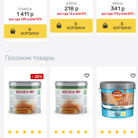
230
 р
455
 р
218
 р
341
 р
1 660
 р
1 411
 р
выгода
12 р
или
5%
выгода
114 р
или
25%
выгода
249 р
или
15%
В
В
КОРЗИНУ
КОРЗИНУ
В
КОРЗИНУ
Похожие товары
- 20%