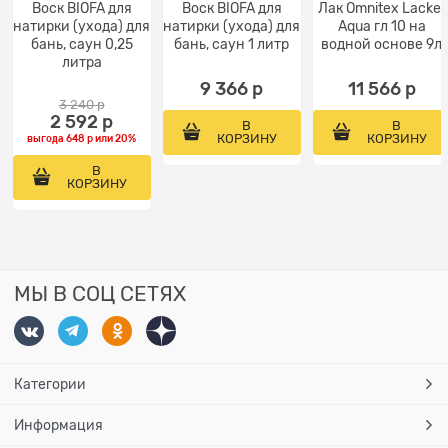
Воск BIOFA для
Воск BIOFA для
Лак Omnitex Lacker
натирки (ухода) для
натирки (ухода) для
Aqua гл 10 на
бань, саун 0,25
бань, саун 1 литр
водной основе 9л
литра
9 366
 р
11 566
 р
3 240
 р
2 592
 р
В
В
КОРЗИНУ
КОРЗИНУ
выгода
648 р
или
20%
В
КОРЗИНУ
МЫ В СОЦ СЕТЯХ
Категории
Информация