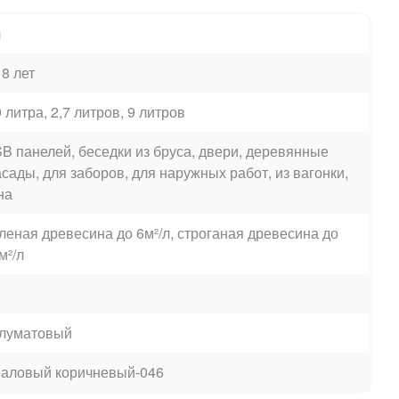
ч
 8 лет
9 литра, 2,7 литров, 9 литров
B панелей, беседки из бруса, двери, деревянные
сады, для заборов, для наружных работ, из вагонки,
на
леная древесина до 6м²/л, строганая древесина до
м²/л
луматовый
аловый коричневый-046