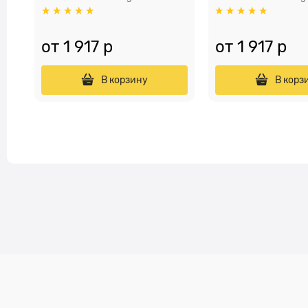
от
1 917
 р
от
1 917
 р
В корзину
В корз