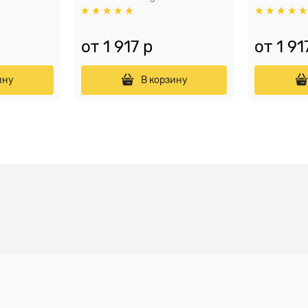
от
1 917
 р
от
1 91
ину
В корзину