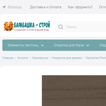
Доставка и Оплата
Как оформить?
Опт
Вологда
Элементы лестниц
Отделка для бани
Изд
Главная
Каталог
Лакокраски
Покрытия для дерева
Пропитка Pinot