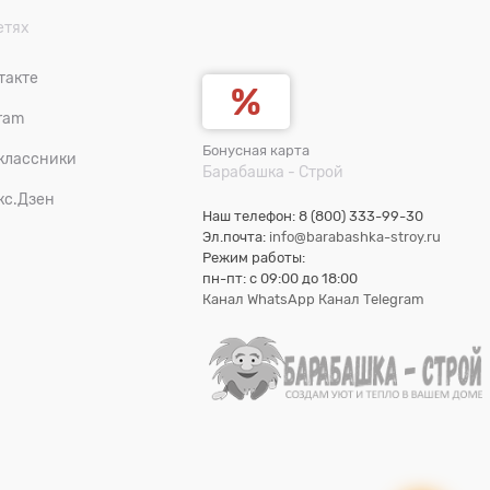
етях
такте
ram
Бонусная карта
классники
Барабашка - Строй
кс.Дзен
Наш телефон: 8 (800) 333-99-30
Эл.почта:
info@barabashka-stroy.ru
Режим работы:
пн-пт: c 09:00 до 18:00
Канал WhatsApp
Канал Telegram