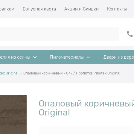
овикам
Бонусная карта
Акции и Скидки
Контакты
елия из осины
Пиломатериалы
Двери из дер
ex Original
Опаловый коричневый - 047 / Пропитка Pinotex Original
Опаловый коричневый 
Original