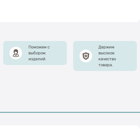
Поможем с
Держим
выбором
высокое
изделий.
качество
товара.