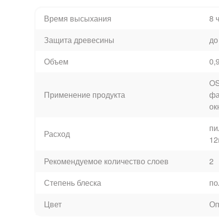
Время высыхания
8 
Защита древесины
до
Объем
0,
OS
Применение продукта
фа
ок
пи
Расход
12
Рекомендуемое количество слоев
2
Степень блеска
по
Цвет
Оп