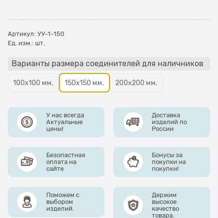
Артикул:
УУ-1-150
Ед. изм.:
шт.
Варианты размера соединителей для наличников
100х100 мм.
150х150 мм.
200х200 мм.
У нас всегда
Доставка
Актуальные
изделий по
цены!
России
Безопастная
Бонусы за
оплата на
покупки на
сайте
покупки!
Поможем с
Держим
выбором
высокое
изделий.
качество
товара.