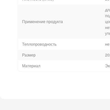
дл
по
Применение продукта
цо
не
ут
Теплопроводность
не
Размер
20
Материал
Эк