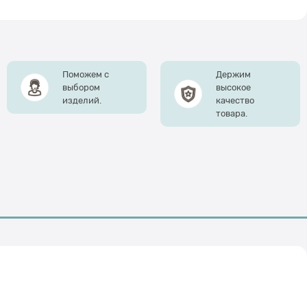
Поможем с
Держим
выбором
высокое
изделий.
качество
товара.