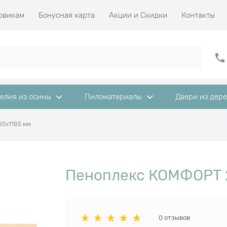
овикам
Бонусная карта
Акции и Скидки
Контакты
елия из осины
Пиломатериалы
Двери из дер
5х1185 мм
Пеноплекс КОМФОРТ 
0 отзывов