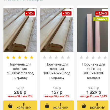
- 10%
- 10%
- 5,04%
Новинка
Поручень для
Поручень для
Поручень для
лестниц
лестниц
лестниц
3000х45х70 под
1000х45х70 под
3000х40х80
покраску
покраску
квадрат
320
 р
175
 р
1 400
 р
288
 р
157
 р
1 329
 р
выгода
32 р
или
10%
выгода
18 р
или
10%
выгода
71 р
или
5,04%
В
В
В
КОРЗИНУ
КОРЗИНУ
КОРЗИНУ