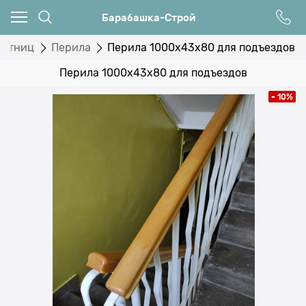
Барабашка-Строй
естниц
Перила
Перила 1000х43х80 для подъездов
Перила 1000х43х80 для подъездов
- 10%