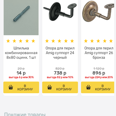
Шпилька
Опора для перил
Опора для перил
комбинированная
Amig суппорт 24
Amig суппорт 26
8х80 оцинк. 1 шт
черный
бронза
20
 р
820
 р
1 120
 р
14
 р
738
 р
896
 р
выгода
6 р
или
30%
выгода
82 р
или
10%
выгода
224 р
или
20%
В
В
В
КОРЗИНУ
КОРЗИНУ
КОРЗИНУ
Похожие товары