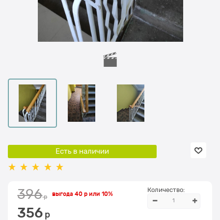
Есть в наличии
Количество:
396
выгода
40 р
или
10%
 р
356
 р