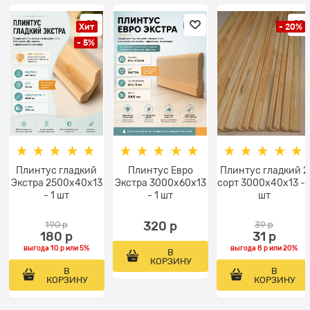
Хит
- 20%
- 5%
Плинтус гладкий
Плинтус Евро
Плинтус гладкий 2
Экстра 2500x40х13
Экстра 3000x60х13
сорт 3000х40х13 - 
- 1 шт
- 1 шт
шт
190
 р
320
 р
39
 р
180
 р
31
 р
выгода
10 р
или
5%
выгода
8 р
или
20%
В
КОРЗИНУ
В
В
КОРЗИНУ
КОРЗИНУ