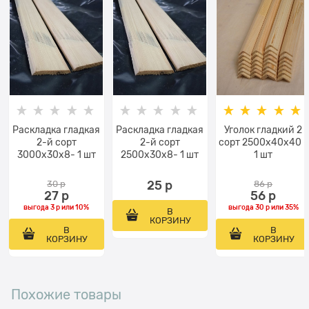
Раскладка гладкая
Раскладка гладкая
Уголок гладкий 2
2-й сорт
2-й сорт
сорт 2500x40x40 -
3000x30x8- 1 шт
2500x30x8- 1 шт
1 шт
30
 р
25
 р
86
 р
27
 р
56
 р
выгода
3 р
или
10%
выгода
30 р
или
35%
В
КОРЗИНУ
В
В
КОРЗИНУ
КОРЗИНУ
Похожие товары