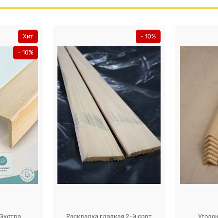
Хит
- 10%
- 10%
 Экстра
Раскладка гладкая 2-й сорт
Уголок