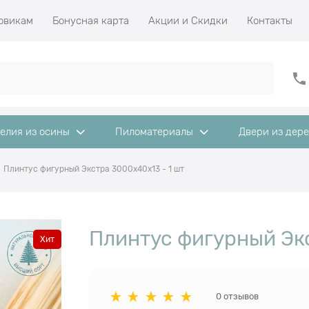
овикам
Бонусная карта
Акции и Скидки
Контакты
елия из осины
Пиломатериалы
Двери из дер
Плинтус фигурный Экстра 3000x40х13 - 1 шт
Плинтус фигурный Экс
Хит
0 отзывов