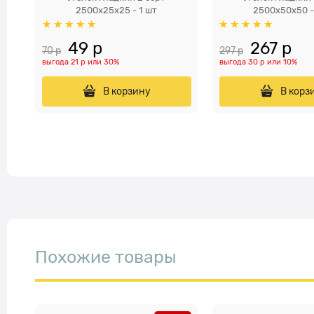
2500x25x25 - 1 шт
2500x50x50 -
49
 р
267
 р
70
 р
297
 р
выгода
21 р
или
30%
выгода
30 р
или
10%
В корзину
В корз
Похожие товары