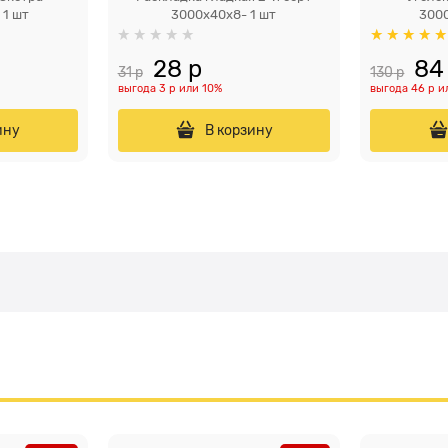
 1 шт
3000x40x8- 1 шт
3000
28
 р
84
31
 р
130
 р
выгода
3 р
или
10%
выгода
46 р
и
ину
В корзину