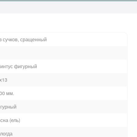
з сучков, сращенный
интус фигурный
х13
00 мм.
гурный
сна (ель)
логда