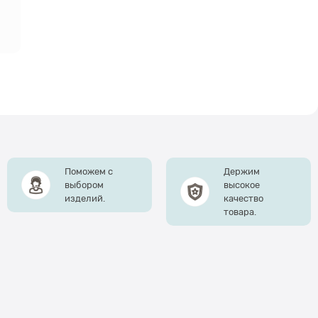
Поможем с
Держим
выбором
высокое
изделий.
качество
товара.