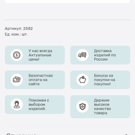
Артикул:
2582
Ед. изм.:
шт.
У нас всегда
Доставка
Актуальные
изделий по
цены!
России
Безопастная
Бонусы за
оплата на
покупки на
сайте
покупки!
Поможем с
Держим
выбором
высокое
изделий.
качество
товара.