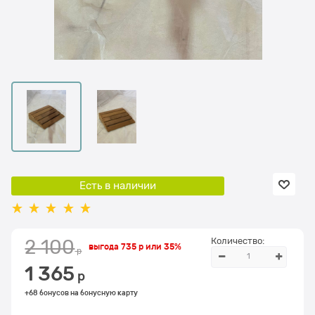
Есть в наличии
Количество:
2 100
выгода
735 р
или
35%
 р
1 365
 р
+68 бонусов на бонусную карту