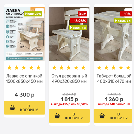
Новинка
Хит
- 10%
- 18,98%
Новинка
Новинка
Лавка со спинкой
Стул деревянный
Табурет большой
1500x850х450 мм
490х320х850 мм
400х310х470 мм
4 300
 р
2 240
 р
1 400
 р
1 815
 р
1 260
 р
выгода
425 р
или
18,98%
выгода
140 р
или
10%
В
КОРЗИНУ
В
В
КОРЗИНУ
КОРЗИНУ