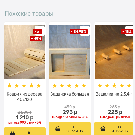
Похожие товары
Хит
- 34,98%
- 15%
- 45%
Коврик из дерева
Задвижка большая
Вешалка на 2,3,4 гв
40x120
450
 р
265
 р
293
 р
225
 р
2 200
 р
1 210
 р
выгода
157 р
или
34,98%
выгода
40 р
или
15%
выгода
990 р
или
45%
В
В
КОРЗИНУ
КОРЗИНУ
В