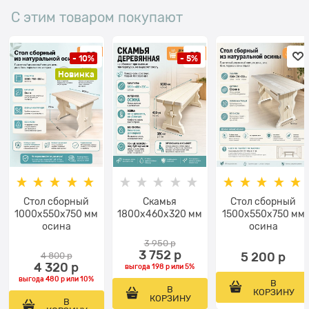
С этим товаром покупают
- 10%
- 5%
Новинка
Стол сборный
Скамья
Стол сборный
1000х550х750 мм
1800х460х320 мм
1500х550х750 мм
осина
осина
3 950
 р
3 752
 р
4 800
 р
5 200
 р
4 320
 р
выгода
198 р
или
5%
выгода
480 р
или
10%
В
В
КОРЗИНУ
КОРЗИНУ
В