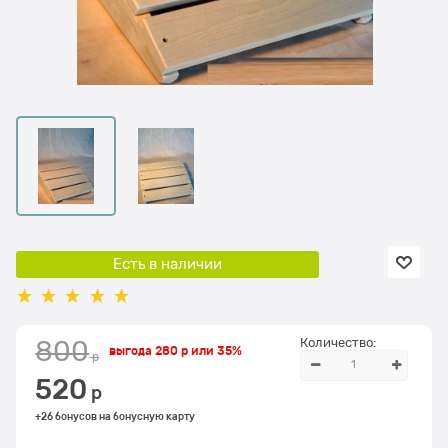
Есть в наличии
Количество:
800
выгода
280 р
или
35%
 р
520
 р
+26 бонусов на бонусную карту