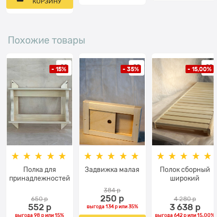
КОРЗИНУ
Похожие товары
- 15%
- 35%
- 15,00%
Полка для
Задвижка малая
Полок сборный
принадлежностей
широкий
384
 р
250
 р
650
 р
4 280
 р
552
 р
3 638
 р
выгода
134 р
или
35%
выгода
98 р
или
15%
выгода
642 р
или
15,00%