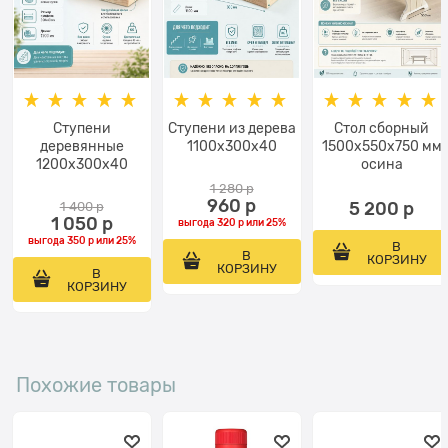
Ступени
Ступени из дерева
Стол сборный
деревянные
1100x300x40
1500х550х750 мм
1200x300x40
осина
1 280
 р
960
 р
1 400
 р
5 200
 р
1 050
 р
выгода
320 р
или
25%
выгода
350 р
или
25%
В
В
КОРЗИНУ
КОРЗИНУ
В
КОРЗИНУ
Похожие товары