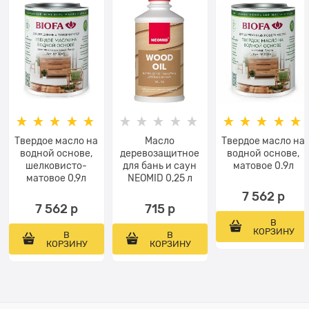
Твердое масло на
Масло
Твердое масло на
водной основе,
деревозащитное
водной основе,
шелковисто-
для бань и саун
матовое 0.9л
матовое 0,9л
NEOMID 0,25 л
7 562
 р
7 562
 р
715
 р
В
КОРЗИНУ
В
В
КОРЗИНУ
КОРЗИНУ