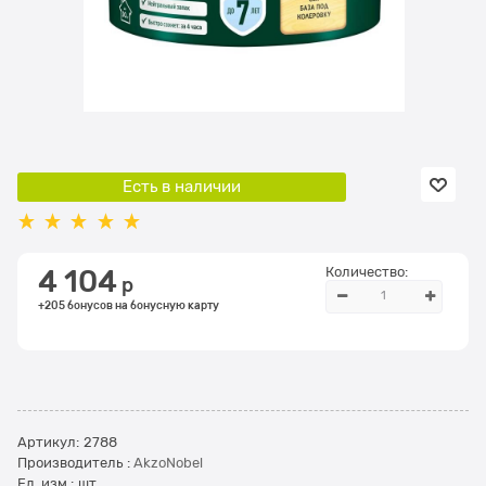
Есть в наличии
Количество:
4 104
 р
+205 бонусов на бонусную карту
Артикул:
2788
Производитель
:
AkzoNobel
Ед. изм.:
шт.