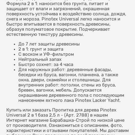
Формула 2 в 1: наносится без грунта, питает и
защищает от влаги и загрязнений, окрашенная
поверхность устойчива к воздействию солнца, дождя,
снега и мороза. Pinotex Universal легко наносится и
быстро впитывается в поверхность древесины,
образуя полуматовое покрытие. Подчеркивает
естественную текстуру древесины.
До 7 лет защиты древесины
2 в 1: грунт и защита
С воском и УФ-фильтром
Нейтральный запах
Быстро сохнет: за 4 часа
Для наружных работ: деревянные фасады,
беседки из бруса, вагонки, планкена, а также
окна, двери, скамейки и столешницы. Для
внутренних работ: потолки, стены из бруса,
бревен, вагонки, мебель. Допускается
окрашивание деревянного пола с последующим
нанесением яхтного лака Pinotex Lacker Yacht.
Купить или заказать Пропитка для дерева Pinotex
Universal 2 в 1 база 2,5 л - (Арт. 2788) в нашем
Интернет магазине Барабашка-Строй по низкой цене
от производителя. Ознакомиться с описанием, фото,
характеристики и отзывами покупателей. Мы доставим