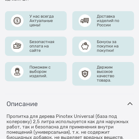
У нас всегда
Доставка
Актуальные
изделий по
цены!
России
Безопастная
Бонусы за
оплата на
покупки на
сайте
покупки!
Поможем с
Держим
выбором
высокое
изделий.
качество
товара.
Описание
Пропитка для дерева Pinotex Universal (база под
колеровку) 2,5 литра используется как для наружных
работ, так и безопасна для применения внутри
помещений (универсальная), т.к. не содержит
биоцидных добавок, не выделяет вредных веществ.