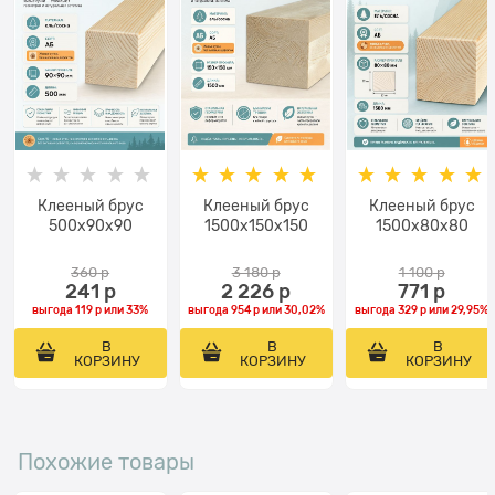
Клееный брус
Клееный брус
Клееный брус
500х90x90
1500х150x150
1500х80x80
360
 р
3 180
 р
1 100
 р
241
 р
2 226
 р
771
 р
выгода
119 р
или
33%
выгода
954 р
или
30,02%
выгода
329 р
или
29,95%
В
В
В
КОРЗИНУ
КОРЗИНУ
КОРЗИНУ
Похожие товары