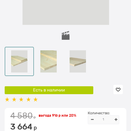
Есть в наличии
Количество:
4 580
выгода
916 р
или
20%
 р
3 664
 р