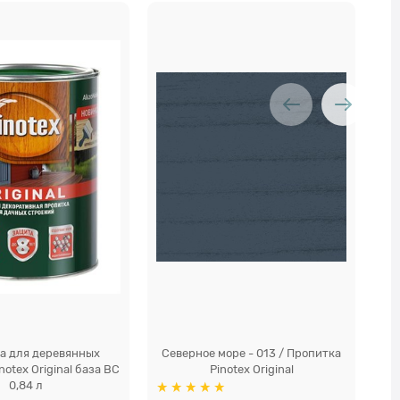
а для деревянных
Северное море - 013 / Пропитка
Ти
notex Original база BC
Pinotex Original
0,84 л