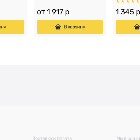
от
1 917
 р
1 345
 
ину
В корзину
Доставка и Оплата
Мы в соц с