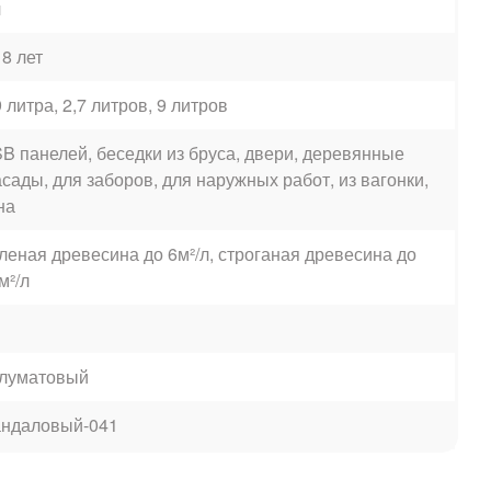
ч
 8 лет
9 литра, 2,7 литров, 9 литров
B панелей, беседки из бруса, двери, деревянные
сады, для заборов, для наружных работ, из вагонки,
на
леная древесина до 6м²/л, строганая древесина до
м²/л
луматовый
ндаловый-041