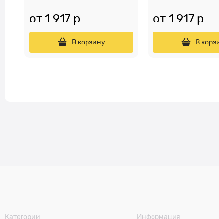
от
1 917
 р
от
1 917
 р
В корзину
В корз
Категории
Информация