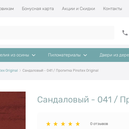
овикам
Бонусная карта
Акции и Скидки
Контакты
елия из осины
Пиломатериалы
Двери из дер
ex Original
Сандаловый - 041 / Пропитка Pinotex Original
Сандаловый - 041 / Пр
0 отзывов