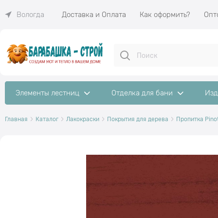
Доставка и Оплата
Как оформить?
Опт
Вологда
Элементы лестниц
Отделка для бани
Изд
Главная
Каталог
Лакокраски
Покрытия для дерева
Пропитка Pinot