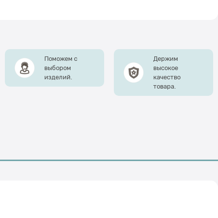
Поможем с
Держим
выбором
высокое
изделий.
качество
товара.