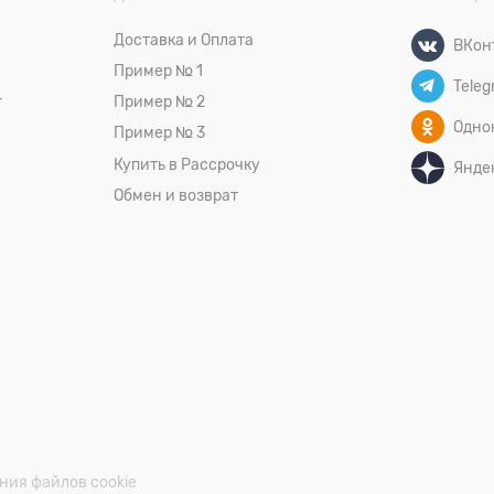
Доставка и Оплата
ВКон
Пример № 1
Teleg
т
Пример № 2
Одно
Пример № 3
Купить в Рассрочку
Янде
Обмен и возврат
ния файлов cookie