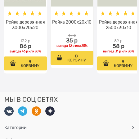
Рейка деревянная
Рейка 2000x20х10
Рейка деревянная
3000x20x20
2500x30x10
47
 р
35
 р
132
 р
89
 р
86
 р
58
 р
выгода
12 р
или
25%
выгода
46 р
или
35%
выгода
31 р
или
35%
В
КОРЗИНУ
В
В
КОРЗИНУ
КОРЗИНУ
МЫ В СОЦ СЕТЯХ
Категории