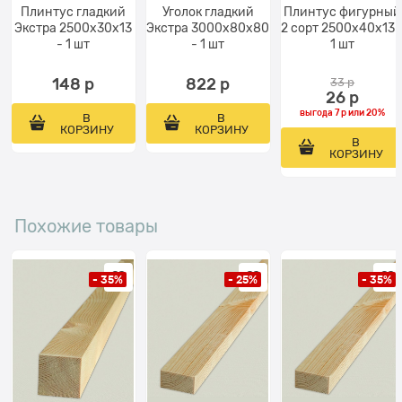
Плинтус гладкий
Уголок гладкий
Плинтус фигурный
Экстра 2500x30x13
Экстра 3000x80x80
2 сорт 2500х40х13 
- 1 шт
- 1 шт
1 шт
148
 р
822
 р
33
 р
26
 р
выгода
7 р
или
20%
В
В
КОРЗИНУ
КОРЗИНУ
В
КОРЗИНУ
Похожие товары
- 35%
- 25%
- 35%