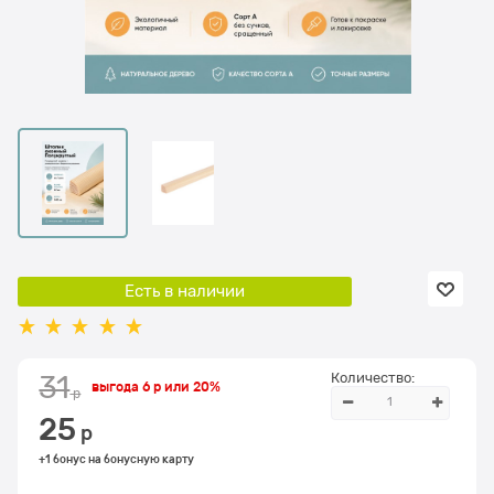
Есть в наличии
Количество:
31
выгода
6 р
или
20%
 р
25
 р
+1 бонус на бонусную карту