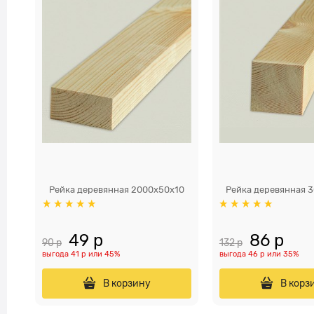
Рейка деревянная 2000x50х10
Рейка деревянная 
49
 р
86
 р
90
 р
132
 р
выгода
41 р
или
45%
выгода
46 р
или
35%
В корзину
В корз