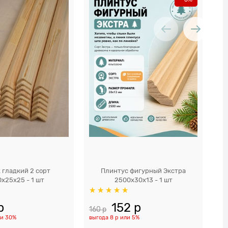
 гладкий 2 сорт
Плинтус фигурный Экстра
x25x25 - 1 шт
2500x30x13 - 1 шт
р
152
 р
160
 р
92
ли
30%
выгода
8 р
или
5%
вы