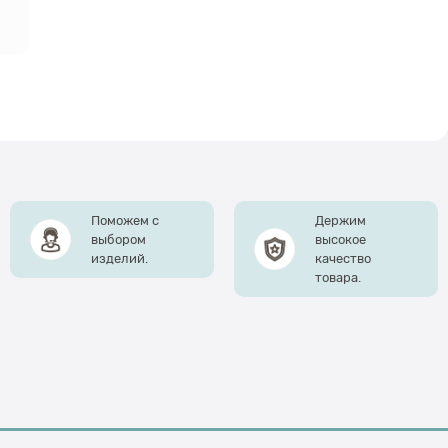
Поможем с
Держим
выбором
высокое
изделий.
качество
товара.