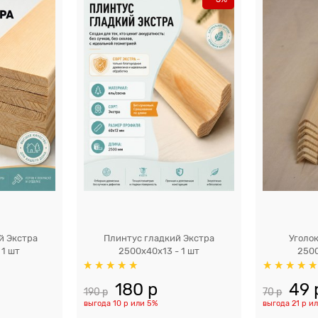
й Экстра
Плинтус гладкий Экстра
Уголок
 1 шт
2500x40х13 - 1 шт
2500
180
 р
49
 
190
 р
70
 р
выгода
10 р
или
5%
выгода
21 р
и