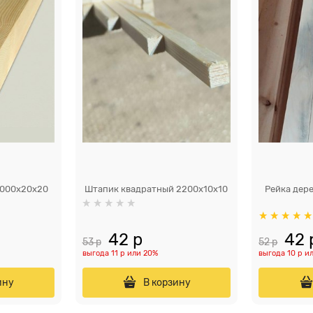
3000x20x20
Штапик квадратный 2200x10x10
Рейка дер
42
 р
42
 
53
 р
52
 р
выгода
11 р
или
20%
выгода
10 р
и
ину
В корзину