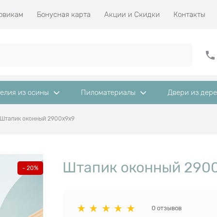
овикам
Бонусная карта
Акции и Скидки
Контакты
елия из осины
Пиломатериалы
Двери из дер
Штапик оконный 2900x9x9
Штапик оконный 290
- 20%
0 отзывов