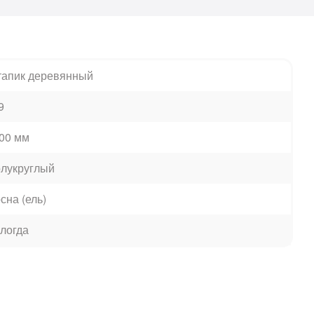
апик деревянный
9
00 мм
лукруглый
сна (ель)
логда