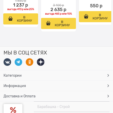
1 650
 р
1 237
 р
3 100
 р
550
 р
2 635
 р
выгода
413 р
или
25%
выгода
465 р
или
15%
В
В
КОРЗИНУ
КОРЗИНУ
В
КОРЗИНУ
МЫ В СОЦ СЕТЯХ
Категории
Информация
Доставка и Оплата
Барабашка - Строй