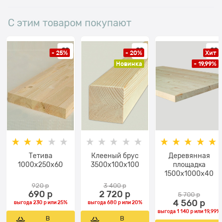
С этим товаром покупают
- 25%
- 20%
Хит
Новинка
- 19,99%
Тетива
Клееный брус
Деревянная
1000x250x60
3500х100x100
площадка
1500х1000х40
920
 р
3 400
 р
690
 р
2 720
 р
5 700
 р
4 560
 р
выгода
230 р
или
25%
выгода
680 р
или
20%
выгода
1 140 р
или
19,99%
В
В