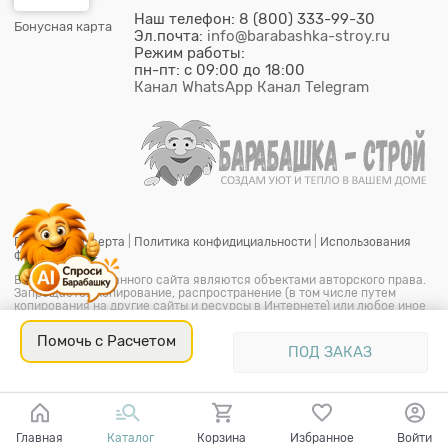
Наш телефон: 8 (800) 333-99-30
Бонусная карта
Эл.почта:
info@barabashka-stroy.ru
Режим работы:
пн-пт: c 09:00 до 18:00
Канал WhatsApp
Канал Telegram
Публичная оферта
|
Политика конфидициальности
|
Использования
файлов cookie
Все материалы данного сайта являются объектами авторского права.
Запрещается копирование, распространение (в том числе путем
копирования на другие сайты и ресурсы в Интернете) или любое иное
использование информации и объектов без предварительного
согласия правообладателя.
Помочь с Расчетом
© ООО "Барабашка-Строй"
2026.
Барабашка - Строй является
ПОД ЗАКАЗ
офицальным зарегистрированым товарным знаком (знак
обслуживания) № 851849
Главная
Каталог
Корзина
Избранное
Войти