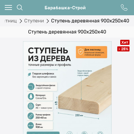
Барабашка-Строй
лестниц
Ступени
Ступень деревянная 900x250x40
Ступень деревянная 900x250x40
Хит
- 25%