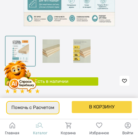
Есть в наличии
Количество:
850
В КОРЗИНУ
Помочь с Расчетом
выгода
213 р
или
25%
 р
637
 р
+32 бонуса на бонусную карту
Главная
Каталог
Корзина
Избранное
Войти