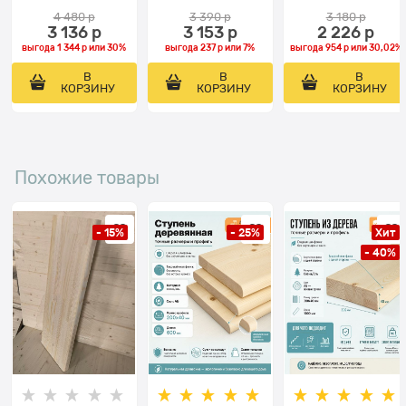
4 480
 р
3 390
 р
3 180
 р
3 136
 р
3 153
 р
2 226
 р
выгода
1 344 р
или
30%
выгода
237 р
или
7%
выгода
954 р
или
30,02%
В
В
В
КОРЗИНУ
КОРЗИНУ
КОРЗИНУ
Похожие товары
- 15%
- 25%
Хит
- 40%