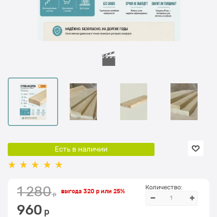
Есть в наличии
Количество:
1 280
выгода
320 р
или
25%
 р
960
 р