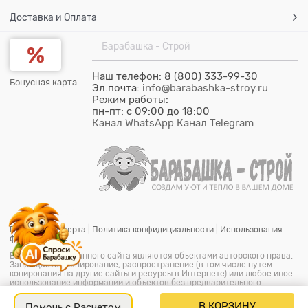
Доставка и Оплата
Барабашка - Строй
Наш телефон: 8 (800) 333-99-30
Бонусная карта
Эл.почта:
info@barabashka-stroy.ru
Режим работы:
пн-пт: c 09:00 до 18:00
Канал WhatsApp
Канал Telegram
Публичная оферта
|
Политика конфидициальности
|
Использования
файлов cookie
Все материалы данного сайта являются объектами авторского права.
Запрещается копирование, распространение (в том числе путем
копирования на другие сайты и ресурсы в Интернете) или любое иное
использование информации и объектов без предварительного
согласия правообладателя.
© ООО "Барабашка-Строй"
2026.
Барабашка - Строй является
В КОРЗИНУ
Помочь с Расчетом