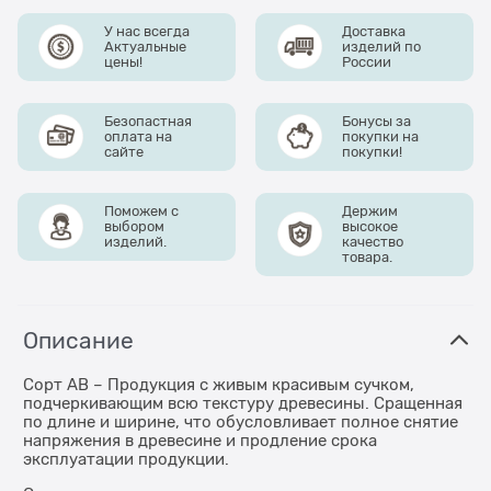
У нас всегда
Доставка
Актуальные
изделий по
цены!
России
Безопастная
Бонусы за
оплата на
покупки на
сайте
покупки!
Поможем с
Держим
выбором
высокое
изделий.
качество
товара.
Описание
Сорт АВ – Продукция с живым красивым сучком,
подчеркивающим всю текстуру древесины. Сращенная
по длине и ширине, что обусловливает полное снятие
напряжения в древесине и продление срока
эксплуатации продукции.