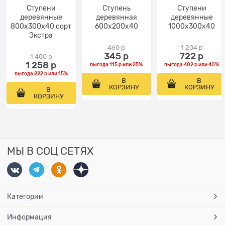
Ступени
Ступень
Ступени
деревянные
деревянная
деревянные
800x300x40 сорт
600x200x40
1000x300x40
Экстра
460
 р
1 204
 р
345
 р
722
 р
1 480
 р
1 258
 р
выгода
115 р
или
25%
выгода
482 р
или
40%
выгода
222 р
или
15%
В
В
КОРЗИНУ
КОРЗИНУ
В
КОРЗИНУ
МЫ В СОЦ СЕТЯХ
Категории
Информация