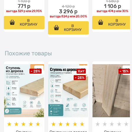
1 100
 р
1 580
 р
771
 р
1 106
 р
4 120
 р
3 296
 р
выгода
329 р
или
29,95%
выгода
474 р
или
30%
выгода
824 р
или
20,00%
В
В
КОРЗИНУ
КОРЗИНУ
В
КОРЗИНУ
Похожие товары
- 25%
Хит
- 15%
- 25%