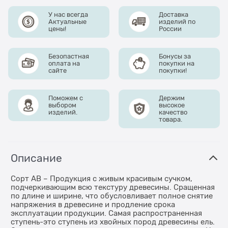
У нас всегда
Доставка
Актуальные
изделий по
цены!
России
Безопастная
Бонусы за
оплата на
покупки на
сайте
покупки!
Поможем с
Держим
выбором
высокое
изделий.
качество
товара.
Описание
Сорт АВ – Продукция с живым красивым сучком,
подчеркивающим всю текстуру древесины. Сращенная
по длине и ширине, что обусловливает полное снятие
напряжения в древесине и продление срока
эксплуатации продукции. Самая распространенная
ступень-это ступень из хвойных пород древесины ель.