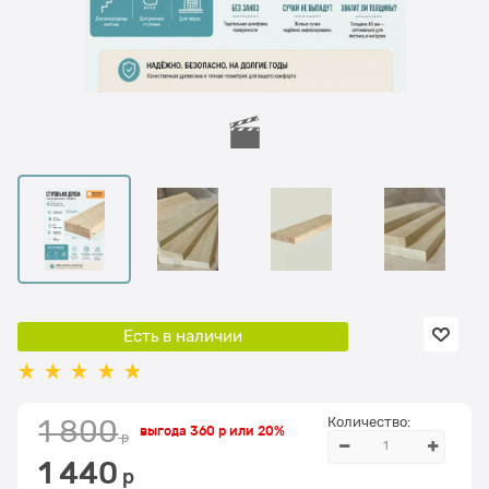
Есть в наличии
Количество:
1 800
выгода
360 р
или
20%
 р
1 440
 р