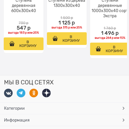
Ступень
Ступени из дерева
Ступени
деревянная
1300x300x40
деревянные
600x300x40
1000x300x40 сорт
Экстра
1 500
 р
1 125
 р
730
 р
547
 р
выгода
375 р
или
25%
1 760
 р
1 496
 р
выгода
183 р
или
25%
В
выгода
264 р
или
15%
КОРЗИНУ
В
КОРЗИНУ
В
КОРЗИНУ
МЫ В СОЦ СЕТЯХ
Категории
Информация