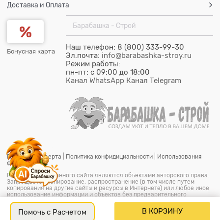
Доставка и Оплата
Барабашка - Строй
Наш телефон: 8 (800) 333-99-30
Бонусная карта
Эл.почта:
info@barabashka-stroy.ru
Режим работы:
пн-пт: c 09:00 до 18:00
Канал WhatsApp
Канал Telegram
Публичная оферта
|
Политика конфидициальности
|
Использования
файлов cookie
Все материалы данного сайта являются объектами авторского права.
Запрещается копирование, распространение (в том числе путем
копирования на другие сайты и ресурсы в Интернете) или любое иное
использование информации и объектов без предварительного
согласия правообладателя.
© ООО "Барабашка-Строй"
2026.
Барабашка - Строй является
В КОРЗИНУ
Помочь с Расчетом
офицальным зарегистрированым товарным знаком (знак