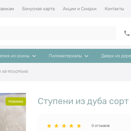
овикам
Бонусная карта
Акции и Скидки
Контакты
елия из осины
Пиломатериалы
Двери из дер
рт АВ 900x295x40
Ступени из дуба сор
Новинка
0 отзывов