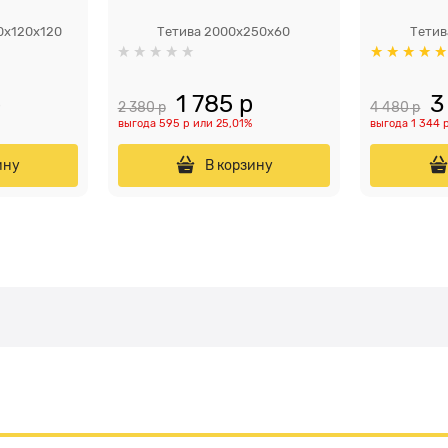
0х120x120
Тетива 2000x250x60
Тетив
р
1 785
 р
3
2 380
 р
4 480
 р
выгода
595 р
или
25,01%
выгода
1 344 
ину
В корзину