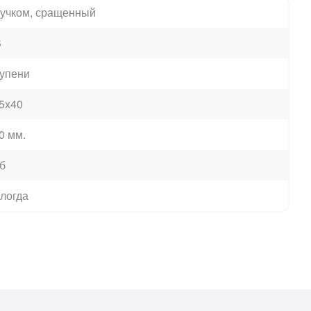
сучком, сращенный
B
упени
5х40
0 мм.
б
логда