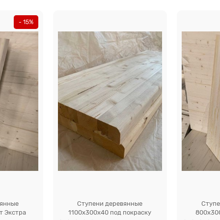
- 15%
вянные
Ступени деревянные
Ступе
т Экстра
1100x300x40 под покраску
800x30