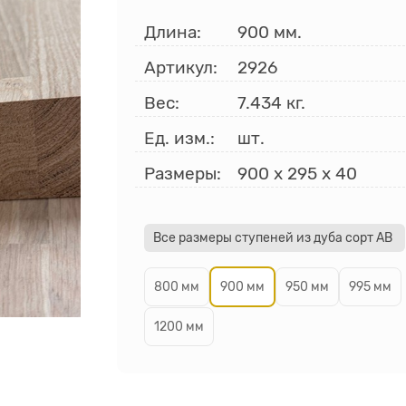
Длина:
900 мм.
Артикул:
2926
Вес:
7.434
кг.
Ед. изм.:
шт.
Размеры:
900
x
295
x
40
Все размеры ступеней из дуба сорт АВ
800 мм
900 мм
950 мм
995 мм
1200 мм