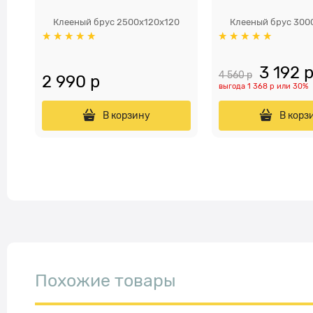
Клееный брус 2500х120x120
Клееный брус 300
3 192
 
4 560
 р
2 990
 р
выгода
1 368 р
или
30%
В корзину
В корз
Похожие товары