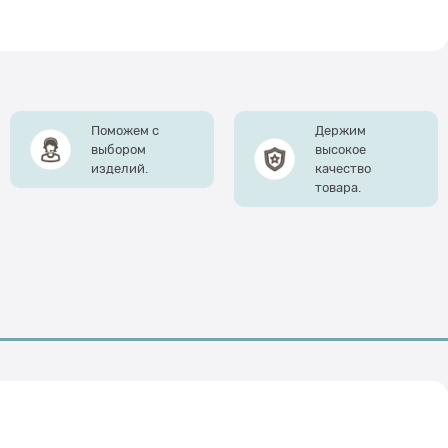
Поможем с
Держим
выбором
высокое
изделий.
качество
товара.