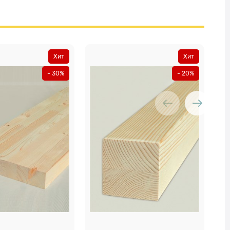
Хит
Хит
- 30%
- 20%