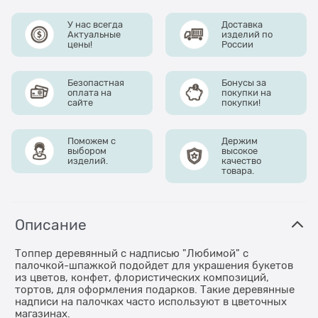
У нас всегда
Доставка
Актуальные
изделий по
цены!
России
Безопастная
Бонусы за
оплата на
покупки на
сайте
покупки!
Поможем с
Держим
выбором
высокое
изделий.
качество
товара.
Описание
Топпер деревянный с надписью "Любимой" с
палочкой-шпажкой подойдет для украшения букетов
из цветов, конфет, флористических композиций,
тортов, для оформления подарков. Такие деревянные
надписи на палочках часто используют в цветочных
магазинах.