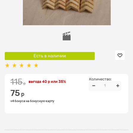
Есть в наличии
Количество:
115
выгода
40 р
или
35%
 р
75
 р
+4 бонуса на бонусную карту