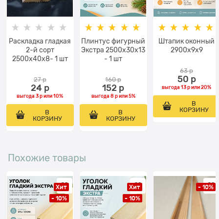
Раскладка гладкая
Плинтус фигурный
Штапик оконный
2-й сорт
Экстра 2500x30x13
2900x9x9
2500x40x8- 1 шт
- 1 шт
63
 р
50
 р
27
 р
160
 р
24
 р
152
 р
выгода
13 р
или
20%
выгода
3 р
или
10%
выгода
8 р
или
5%
В
КОРЗИНУ
В
В
КОРЗИНУ
КОРЗИНУ
Похожие товары
Хит
Хит
- 10%
- 10%
- 10%