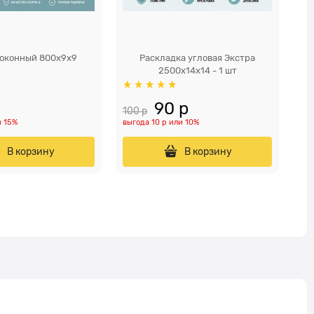
оконный 800x9x9
Раскладка угловая Экстра
Р
2500x14x14 - 1 шт
90
 р
100
 р
1
и
15%
выгода
10 р
или
10%
В корзину
В корзину