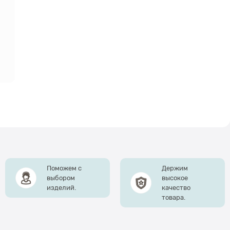
Поможем с
Держим
выбором
высокое
изделий.
качество
товара.