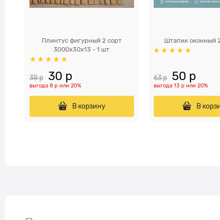
Плинтус фигурный 2 сорт
Штапик оконный 
3000х30х13 - 1 шт
30
 р
50
 р
38
 р
63
 р
выгода
8 р
или
20%
выгода
13 р
или
20%
В корзину
В корз