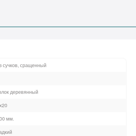
з сучков, сращенный
олок деревянный
х20
00 мм.
адкий