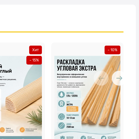
Хит
- 10%
- 15%