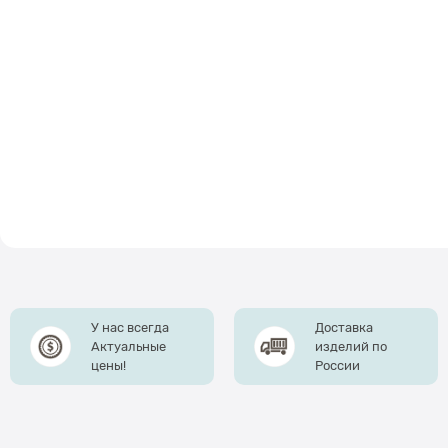
У нас всегда
Доставка
Актуальные
изделий по
цены!
России