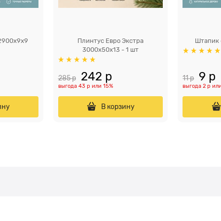
2900x9x9
Плинтус Евро Экстра
Штапик 
3000x50х13 - 1 шт
242
 р
9
 р
285
 р
11
 р
выгода
43 р
или
15%
выгода
2 р
ил
ину
В корзину